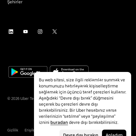
Şehirler
Bu web sitesi, size ilgili reklamlar sunmak ve
konumunuzu hatırlayarak kişiselleştirme
sağlamak için üçüncü taraf çerezleri kullanır.
Aşağıdaki “Devre dışı bırak” düğmesini
©
2026
Uber Technologies Inc.
seçerek bu çerezleri devre dışı
bırakabilirsiniz. Bir Uber hesabınız varsa
verilerinizin “satılma” veya “paylaşılma”
iznini
buradan
devre dışı bırakabilirsiniz.
Gizlilik
Erişilebilirlik
Hükümler ve Koşullar
Devre dışı bırakın
Anladım