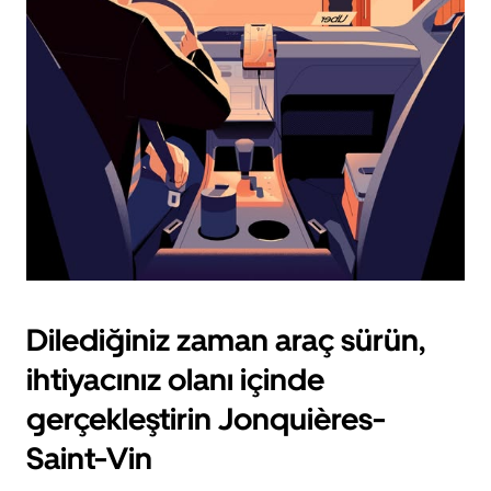
için
escape
tuşuna
basın.
Dilediğiniz zaman araç sürün,
ihtiyacınız olanı içinde
gerçekleştirin Jonquières-
Saint-Vin