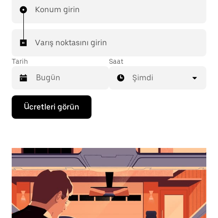
Konum girin
Varış noktasını girin
Tarih
Saat
Şimdi
Takvimle
Ücretleri görün
etkileşime
geçmek
ve
bir
tarih
seçmek
için
aşağı
ok
tuşuna
basın.
Takvimi
kapatmak