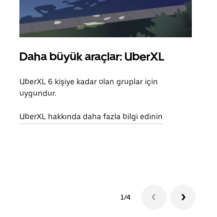
Daha büyük araçlar: UberXL
Gru
UberXL 6 kişiye kadar olan gruplar için
Arkad
uygundur.
yolc
alım 
UberXL hakkında daha fazla bilgi edinin
Grup
edin
1/4