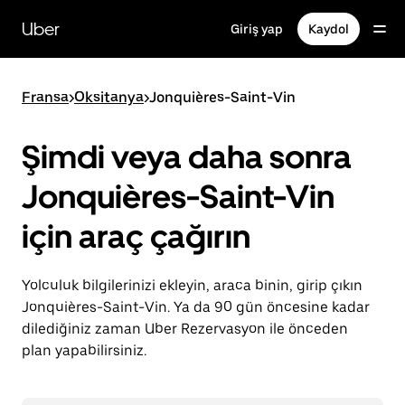
Ana
içeriğe
Uber
Giriş yap
Kaydol
gidin
Fransa
>
Oksitanya
>
Jonquières-Saint-Vin
Şimdi veya daha sonra
Jonquières-Saint-Vin
için araç çağırın
Yolculuk bilgilerinizi ekleyin, araca binin, girip çıkın
Jonquières-Saint-Vin. Ya da 90 gün öncesine kadar
dilediğiniz zaman Uber Rezervasyon ile önceden
plan yapabilirsiniz.