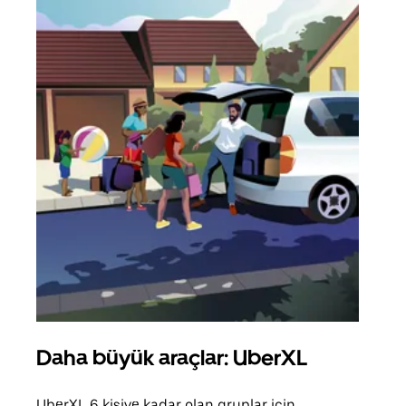
Daha büyük araçlar: UberXL
Gru
UberXL 6 kişiye kadar olan gruplar için
Arkad