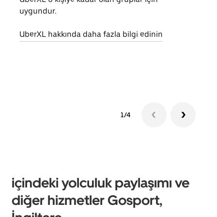
uygundur.
yolc
alım 
UberXL hakkında daha fazla bilgi edinin
Grup
edin
1/4
içindeki yolculuk paylaşımı ve
diğer hizmetler Gosport,