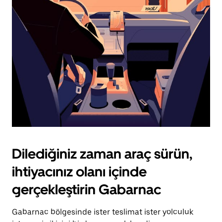
için
escape
tuşuna
basın.
Dilediğiniz zaman araç sürün,
ihtiyacınız olanı içinde
gerçekleştirin Gabarnac
Gabarnac bölgesinde ister teslimat ister yolculuk