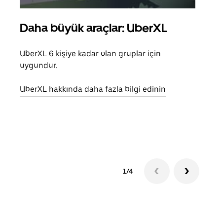
Daha büyük araçlar: UberXL
Gru
UberXL 6 kişiye kadar olan gruplar için
Arkad
uygundur.
yolc
alım 
UberXL hakkında daha fazla bilgi edinin
Grup
edin
1/4