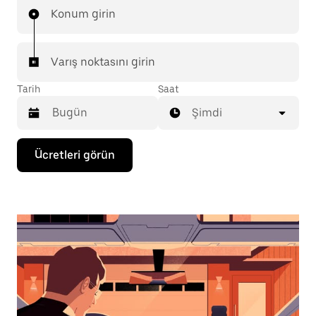
Konum girin
Varış noktasını girin
Tarih
Saat
Şimdi
Takvimle
Ücretleri görün
etkileşime
geçmek
ve
bir
tarih
seçmek
için
aşağı
ok
tuşuna
basın.
Takvimi
kapatmak