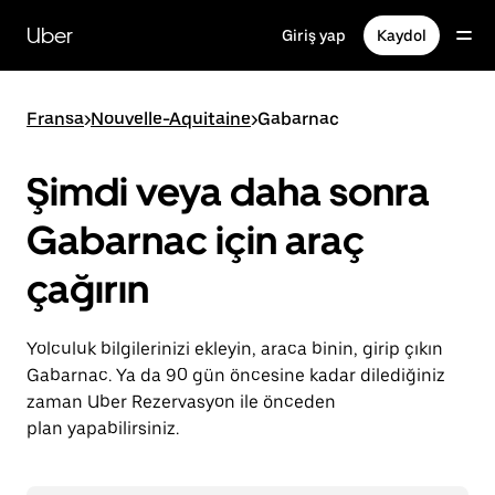
Ana
içeriğe
Uber
Giriş yap
Kaydol
gidin
Fransa
>
Nouvelle-Aquitaine
>
Gabarnac
Şimdi veya daha sonra
Gabarnac için araç
çağırın
Yolculuk bilgilerinizi ekleyin, araca binin, girip çıkın
Gabarnac. Ya da 90 gün öncesine kadar dilediğiniz
zaman Uber Rezervasyon ile önceden
plan yapabilirsiniz.