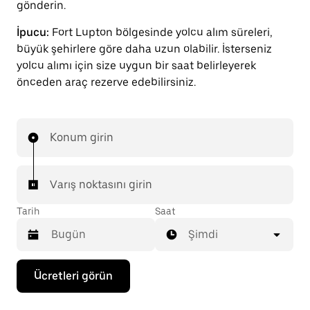
gönderin.
İpucu:
Fort Lupton bölgesinde yolcu alım süreleri,
büyük şehirlere göre daha uzun olabilir. İsterseniz
yolcu alımı için size uygun bir saat belirleyerek
önceden araç rezerve edebilirsiniz.
Konum girin
Varış noktasını girin
Tarih
Saat
Şimdi
Takvimle
Ücretleri görün
etkileşime
geçmek
ve