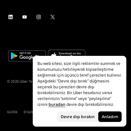
Bu web sitesi, size ilgili reklamlar sunmak ve
konumunuzu hatırlayarak kişiselleştirme
sağlamak için üçüncü taraf çerezleri kullanır.
Aşağıdaki “Devre dışı bırak” düğmesini
©
2026
Uber Technologies Inc.
seçerek bu çerezleri devre dışı
bırakabilirsiniz. Bir Uber hesabınız varsa
verilerinizin “satılma” veya “paylaşılma”
iznini
buradan
devre dışı bırakabilirsiniz.
Gizlilik
Erişilebilirlik
Hükümler ve Koşullar
Devre dışı bırakın
Anladım