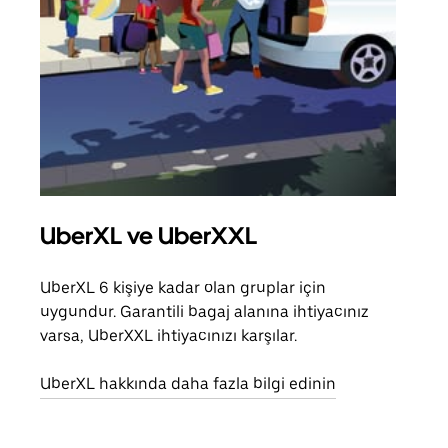
UberXL ve UberXXL
Gru
UberXL 6 kişiye kadar olan gruplar için
Arkad
uygundur. Garantili bagaj alanına ihtiyacınız
yolc
varsa, UberXXL ihtiyacınızı karşılar.
alım 
UberXL hakkında daha fazla bilgi edinin
Grup
edin