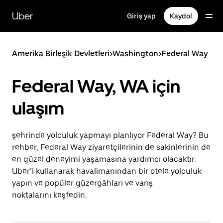
Ana
içeriğe
Uber
Giriş yap
Kaydol
gidin
Amerika Birleşik Devletleri
>
Washington
>
Federal Way
Federal Way, WA için
ulaşım
şehrinde yolculuk yapmayı planlıyor Federal Way? Bu
rehber, Federal Way ziyaretçilerinin de sakinlerinin de
en güzel deneyimi yaşamasına yardımcı olacaktır.
Uber’i kullanarak havalimanından bir otele yolculuk
yapın ve popüler güzergâhları ve varış
noktalarını keşfedin.