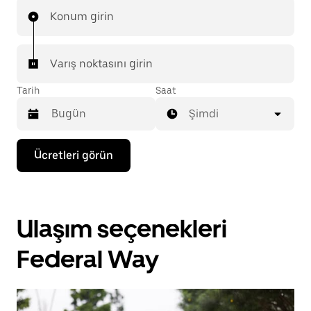
Konum girin
Varış noktasını girin
Tarih
Saat
Şimdi
Takvimle
Ücretleri görün
etkileşime
geçmek
ve
bir
tarih
Ulaşım seçenekleri
seçmek
için
aşağı
Federal Way
ok
tuşuna
basın.
Takvimi
kapatmak