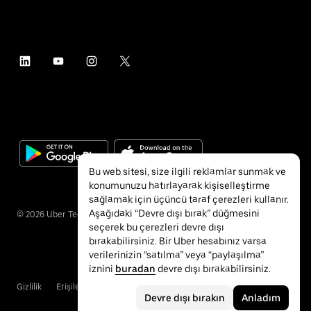
Bu web sitesi, size ilgili reklamlar sunmak ve
konumunuzu hatırlayarak kişiselleştirme
sağlamak için üçüncü taraf çerezleri kullanır.
Aşağıdaki “Devre dışı bırak” düğmesini
©
2026
Uber Technologies Inc.
seçerek bu çerezleri devre dışı
bırakabilirsiniz. Bir Uber hesabınız varsa
verilerinizin “satılma” veya “paylaşılma”
iznini
buradan
devre dışı bırakabilirsiniz.
Gizlilik
Erişilebilirlik
Hükümler ve Koşullar
Devre dışı bırakın
Anladım