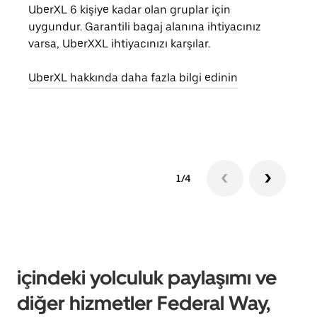
UberXL 6 kişiye kadar olan gruplar için
Arkad
uygundur. Garantili bagaj alanına ihtiyacınız
yolc
varsa, UberXXL ihtiyacınızı karşılar.
alım 
UberXL hakkında daha fazla bilgi edinin
Grup
edin
1/4
içindeki yolculuk paylaşımı ve
diğer hizmetler Federal Way,