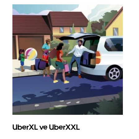
UberXL ve UberXXL
Gru