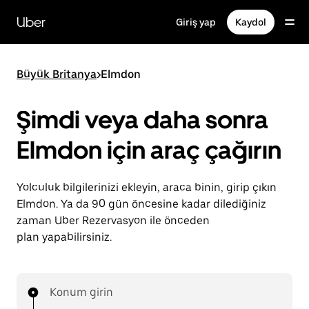
Ana
içeriğe
Uber
Giriş yap
Kaydol
gidin
Büyük Britanya
>
Elmdon
Şimdi veya daha sonra
Elmdon için araç çağırın
Yolculuk bilgilerinizi ekleyin, araca binin, girip çıkın
Elmdon. Ya da 90 gün öncesine kadar dilediğiniz
zaman Uber Rezervasyon ile önceden
plan yapabilirsiniz.
Konum girin