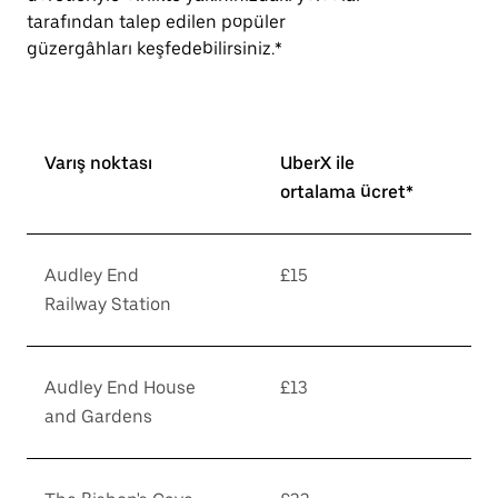
tarafından talep edilen popüler
güzergâhları keşfedebilirsiniz.*
Varış noktası
UberX ile
ortalama ücret*
Audley End
£15
Railway Station
Audley End House
£13
and Gardens