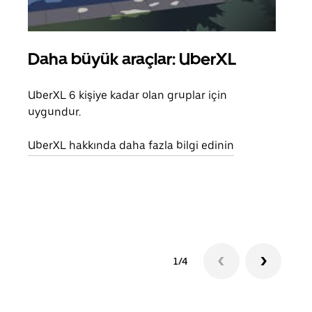
Daha büyük araçlar: UberXL
Gru
UberXL 6 kişiye kadar olan gruplar için
Arkad
uygundur.
yolc
alım 
UberXL hakkında daha fazla bilgi edinin
Grup
edin
1/4