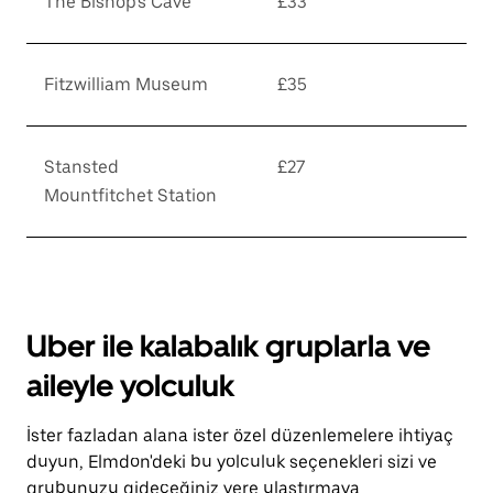
The Bishop's Cave
£33
Fitzwilliam Museum
£35
Stansted
£27
Mountfitchet Station
Uber ile kalabalık gruplarla ve
aileyle yolculuk
İster fazladan alana ister özel düzenlemelere ihtiyaç
duyun, Elmdon'deki bu yolculuk seçenekleri sizi ve
grubunuzu gideceğiniz yere ulaştırmaya