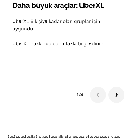
Daha büyük araçlar: UberXL
Gru
UberXL 6 kişiye kadar olan gruplar için
Arkad
uygundur.
yolc
alım 
UberXL hakkında daha fazla bilgi edinin
Grup
edin
1/4