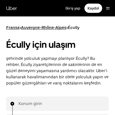
Ana
içeriğe
Uber
Giriş yap
Kaydol
gidin
Fransa
>
Auvergne-Rhône-Alpes
>
Écully
Écully için ulaşım
şehrinde yolculuk yapmayı planlıyor Écully? Bu
rehber, Écully ziyaretçilerinin de sakinlerinin de en
güzel deneyimi yaşamasına yardımcı olacaktır. Uber’i
kullanarak havalimanından bir otele yolculuk yapın ve
popüler güzergâhları ve varış noktalarını keşfedin.
Konum girin