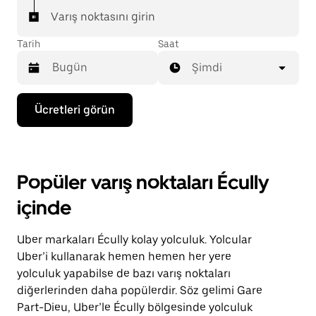
Varış noktasını girin
Tarih
Saat
Şimdi
Takvimle
Ücretleri görün
etkileşime
geçmek
ve
bir
tarih
Popüler varış noktaları Écully
seçmek
için
içinde
aşağı
ok
tuşuna
Uber markaları Écully kolay yolculuk. Yolcular
basın.
Takvimi
Uber’i kullanarak hemen hemen her yere
kapatmak
yolculuk yapabilse de bazı varış noktaları
için
diğerlerinden daha popülerdir. Söz gelimi Gare
escape
tuşuna
Part-Dieu, Uber’le Écully bölgesinde yolculuk