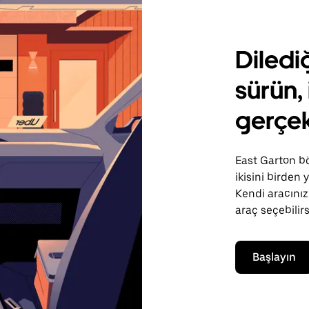
Diledi
sürün, 
gerçek
East Garton bö
ikisini birden
Kendi aracınızı
araç seçebilirs
Başlayın