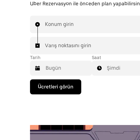
Uber Rezervasyon ile önceden plan yapabilirsin
Konum girin
Varış noktasını girin
Tarih
Saat
Şimdi
Takvimle
Ücretleri görün
etkileşime
geçmek
ve
bir
tarih
seçmek
için
aşağı
ok
tuşuna