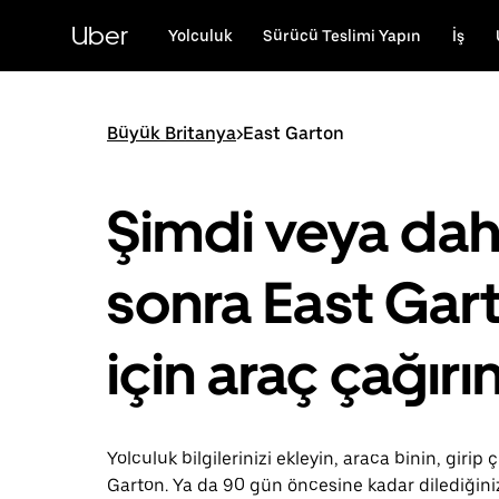
Ana
içeriğe
Uber
Yolculuk
Sürücü Teslimi Yapın
İş
gidin
Büyük Britanya
>
East Garton
Şimdi veya da
sonra East Gar
için araç çağırı
Yolculuk bilgilerinizi ekleyin, araca binin, girip 
Garton. Ya da 90 gün öncesine kadar dilediğin