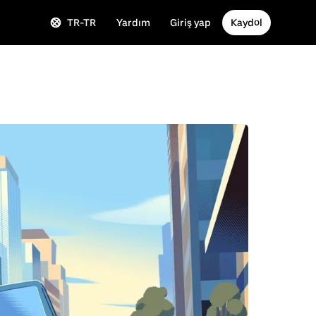
TR-TR
Yardım
Giriş yap
Kaydol