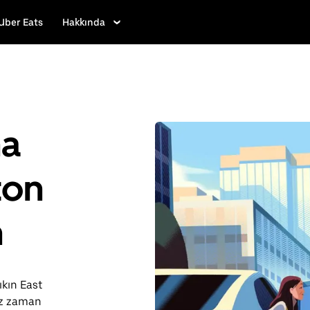
Uber Eats
Hakkında
ha
ton
n
çıkın East
iz zaman