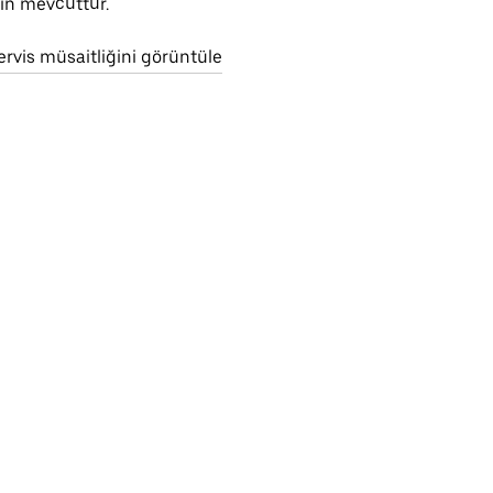
çin mevcuttur.
ervis müsaitliğini görüntüle