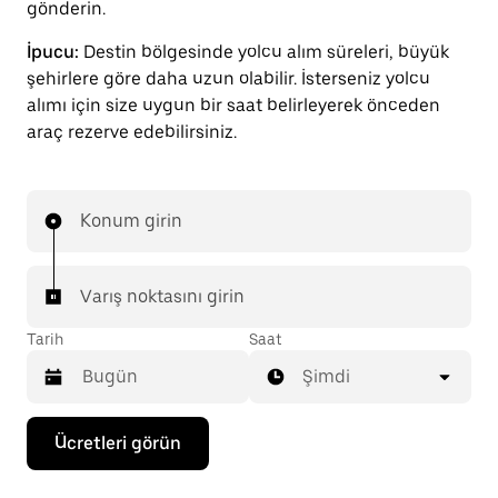
gönderin.
İpucu:
Destin bölgesinde yolcu alım süreleri, büyük
şehirlere göre daha uzun olabilir. İsterseniz yolcu
alımı için size uygun bir saat belirleyerek önceden
araç rezerve edebilirsiniz.
Konum girin
Varış noktasını girin
Tarih
Saat
Şimdi
Takvimle
Ücretleri görün
etkileşime
geçmek
ve