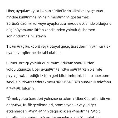
Uber, uygulamayı kullanan sürücülerin alkol ve uyuşturucu
madde kullanmasına asla müsamaha göstermez.
Sürücünüzün alkol veya uyuşturucu madde etkisinde olduğunu
düşünüyorsanız lütfen kendisinden yolculuğu hemen
sonlandırmasını isteyin.
Ticari araçlar, köprü veya otoyol geçiş ücretlerinin yanı sıra ek
eyalet vergilerine de tabi olabilir.
Sürücü ortağı yolculuğu tamamladıktan sonra lütfen
yolculuğunuzu Uber uygulamasından puanlarken bizimle
paylaşmak istediğiniz tüm geri bildirimlerinizi,
help.uber.com
sayfasını ziyaret ederek veya 800-664-1378 numaralı telefonu
arayarak bildirin.
*Örnek yolcu ücretleri yalnızca ortalama UberX ücretleridir ve
coğrafya, trafik gecikmeleri, promosyonlar veya diğer
etkenlerden kaynaklanan değişiklikleri yansıtmaz. Sabit
ücretler ve minimum ücretler uygulanabilir. Yolculuk ve