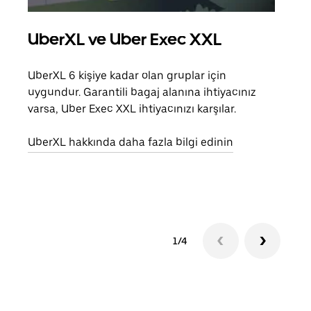
UberXL ve Uber Exec XXL
Gru
UberXL 6 kişiye kadar olan gruplar için
Arkad
uygundur. Garantili bagaj alanına ihtiyacınız
yolc
varsa, Uber Exec XXL ihtiyacınızı karşılar.
alım 
UberXL hakkında daha fazla bilgi edinin
Grup
edin
1/4