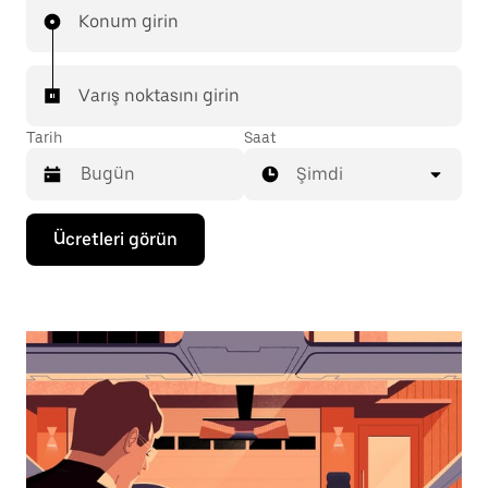
Konum girin
Varış noktasını girin
Tarih
Saat
Şimdi
Takvimle
Ücretleri görün
etkileşime
geçmek
ve
bir
tarih
seçmek
için
aşağı
ok
tuşuna
basın.
Takvimi
kapatmak