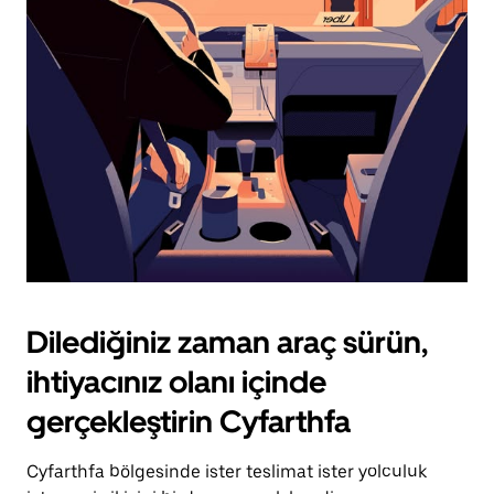
için
escape
tuşuna
basın.
Dilediğiniz zaman araç sürün,
ihtiyacınız olanı içinde
gerçekleştirin Cyfarthfa
Cyfarthfa bölgesinde ister teslimat ister yolculuk