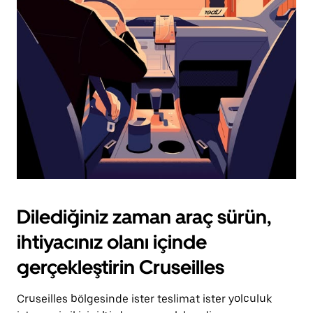
için
escape
tuşuna
basın.
Dilediğiniz zaman araç sürün,
ihtiyacınız olanı içinde
gerçekleştirin Cruseilles
Cruseilles bölgesinde ister teslimat ister yolculuk