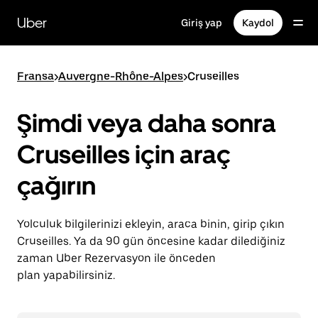
Ana
içeriğe
Uber
Giriş yap
Kaydol
gidin
Fransa
>
Auvergne-Rhône-Alpes
>
Cruseilles
Şimdi veya daha sonra
Cruseilles için araç
çağırın
Yolculuk bilgilerinizi ekleyin, araca binin, girip çıkın
Cruseilles. Ya da 90 gün öncesine kadar dilediğiniz
zaman Uber Rezervasyon ile önceden
plan yapabilirsiniz.