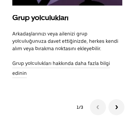
Grup yolculukları
Bir
Arkadaşlarınızı veya ailenizi grup
Grub
yolculuğunuza davet ettiğinizde, herkes kendi
anlı
alım veya bırakma noktasını ekleyebilir.
bulu
yolc
Grup yolculukları hakkında daha fazla bilgi
gerek
edinin
1/3