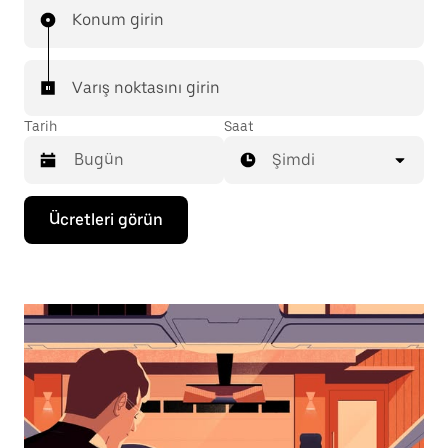
Konum girin
Varış noktasını girin
Tarih
Saat
Şimdi
Takvimle
Ücretleri görün
etkileşime
geçmek
ve
bir
tarih
seçmek
için
aşağı
ok
tuşuna
basın.
Takvimi
kapatmak