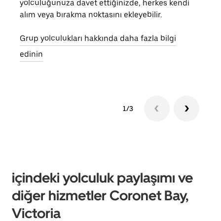
yolculuğunuza davet ettiğinizde, herkes kendi
anlı
alım veya bırakma noktasını ekleyebilir.
bulu
yolc
Grup yolculukları hakkında daha fazla bilgi
gerek
edinin
1/3
içindeki yolculuk paylaşımı ve
diğer hizmetler Coronet Bay,
Victoria