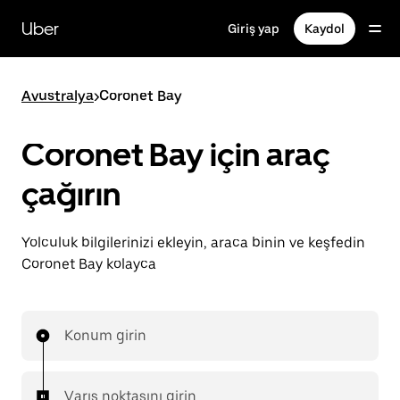
Ana
içeriğe
Uber
Giriş yap
Kaydol
gidin
Avustralya
>
Coronet Bay
Coronet Bay için araç
çağırın
Yolculuk bilgilerinizi ekleyin, araca binin ve keşfedin
Coronet Bay kolayca
Konum girin
Varış noktasını girin