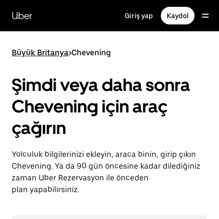
Ana
içeriğe
Uber
Giriş yap
Kaydol
gidin
Büyük Britanya
>
Chevening
Şimdi veya daha sonra
Chevening için araç
çağırın
Yolculuk bilgilerinizi ekleyin, araca binin, girip çıkın
Chevening. Ya da 90 gün öncesine kadar dilediğiniz
zaman Uber Rezervasyon ile önceden
plan yapabilirsiniz.