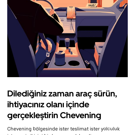
için
escape
tuşuna
basın.
Dilediğiniz zaman araç sürün,
ihtiyacınız olanı içinde
gerçekleştirin Chevening
Chevening bölgesinde ister teslimat ister yolculuk