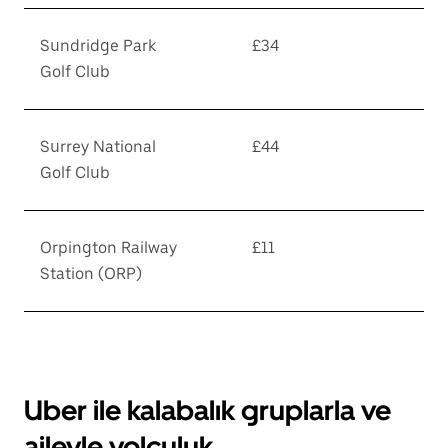
Sundridge Park
£34
Golf Club
Surrey National
£44
Golf Club
Orpington Railway
£11
Station (ORP)
Uber ile kalabalık gruplarla ve
aileyle yolculuk