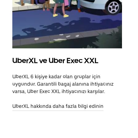
UberXL ve Uber Exec XXL
Gru
UberXL 6 kişiye kadar olan gruplar için
Arkad
uygundur. Garantili bagaj alanına ihtiyacınız
yolc
varsa, Uber Exec XXL ihtiyacınızı karşılar.
alım 
UberXL hakkında daha fazla bilgi edinin
Grup
edin