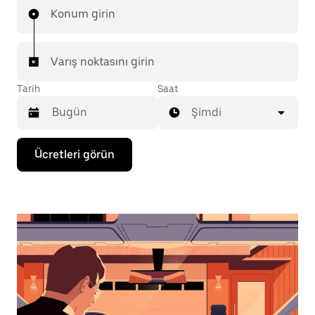
Konum girin
Varış noktasını girin
Tarih
Saat
Şimdi
Takvimle
Ücretleri görün
etkileşime
geçmek
ve
bir
tarih
seçmek
için
aşağı
ok
tuşuna
basın.
Takvimi
kapatmak