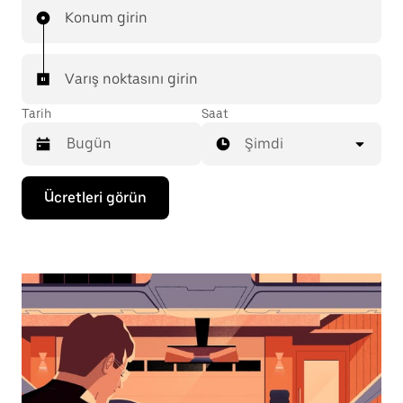
Konum girin
Varış noktasını girin
Tarih
Saat
Şimdi
Takvimle
Ücretleri görün
etkileşime
geçmek
ve
bir
tarih
seçmek
için
aşağı
ok
tuşuna
basın.
Takvimi
kapatmak