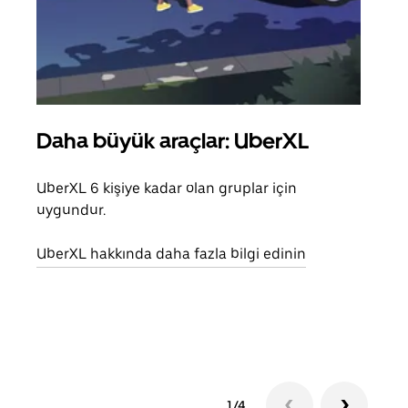
Daha büyük araçlar: UberXL
Gru
UberXL 6 kişiye kadar olan gruplar için
Arkad
uygundur.
yolc
alım 
UberXL hakkında daha fazla bilgi edinin
Grup
edin
1/4