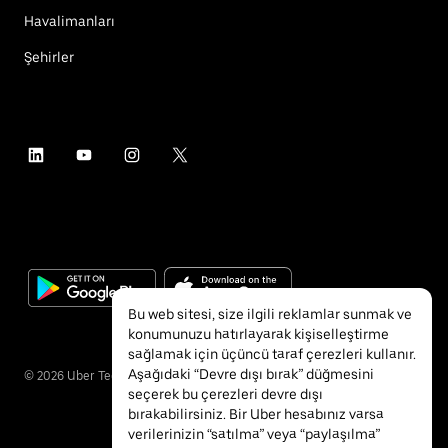
Havalimanları
Şehirler
Bu web sitesi, size ilgili reklamlar sunmak ve
konumunuzu hatırlayarak kişiselleştirme
sağlamak için üçüncü taraf çerezleri kullanır.
Aşağıdaki “Devre dışı bırak” düğmesini
©
2026
Uber Technologies Inc.
seçerek bu çerezleri devre dışı
bırakabilirsiniz. Bir Uber hesabınız varsa
verilerinizin “satılma” veya “paylaşılma”