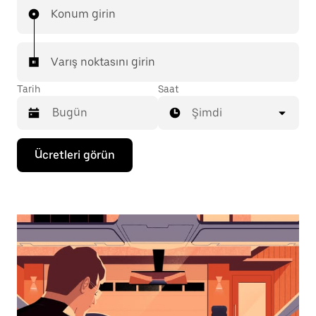
Konum girin
Varış noktasını girin
Tarih
Saat
Şimdi
Takvimle
Ücretleri görün
etkileşime
geçmek
ve
bir
tarih
seçmek
için
aşağı
ok
tuşuna
basın.
Takvimi
kapatmak