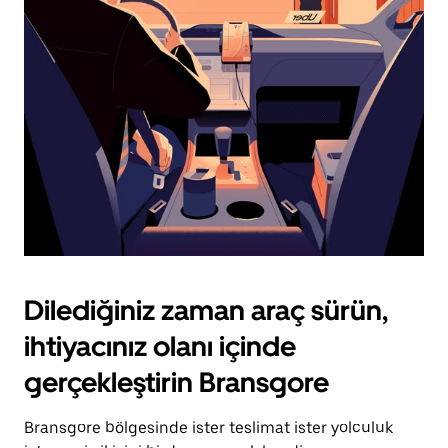
için
escape
tuşuna
basın.
Dilediğiniz zaman araç sürün,
ihtiyacınız olanı içinde
gerçekleştirin Bransgore
Bransgore bölgesinde ister teslimat ister yolculuk