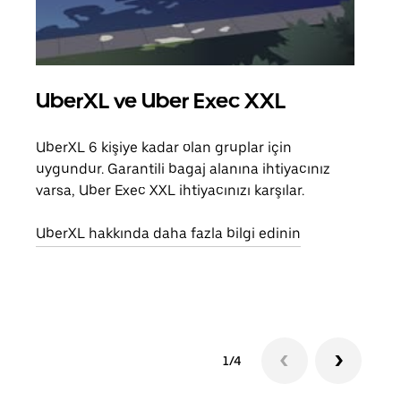
UberXL ve Uber Exec XXL
Gru
UberXL 6 kişiye kadar olan gruplar için
Arkad
uygundur. Garantili bagaj alanına ihtiyacınız
yolc
varsa, Uber Exec XXL ihtiyacınızı karşılar.
alım 
UberXL hakkında daha fazla bilgi edinin
Grup
edin
1/4