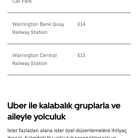
Car Park
Warrington Bank Quay
£14
Railway Station
Warrington Central
£13
Railway Station
Uber ile kalabalık gruplarla ve
aileyle yolculuk
İster fazladan alana ister özel düzenlemelere ihtiyaç
duyun, Kalın'deki bu yolculuk seçenekleri sizi ve