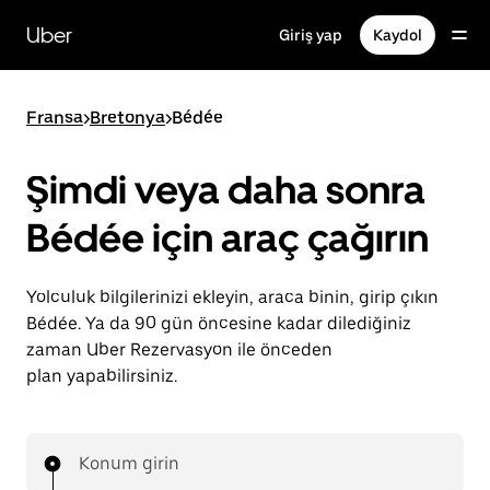
Ana
içeriğe
Uber
Giriş yap
Kaydol
gidin
Fransa
>
Bretonya
>
Bédée
Şimdi veya daha sonra
Bédée için araç çağırın
Yolculuk bilgilerinizi ekleyin, araca binin, girip çıkın
Bédée. Ya da 90 gün öncesine kadar dilediğiniz
zaman Uber Rezervasyon ile önceden
plan yapabilirsiniz.
Konum girin