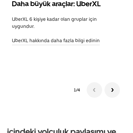
Daha büyük araçlar: UberXL
Gru
UberXL 6 kişiye kadar olan gruplar için
Arkad
uygundur.
yolc
alım 
UberXL hakkında daha fazla bilgi edinin
Grup
edin
1/4
içindeki yolculuk paylaşımı ve