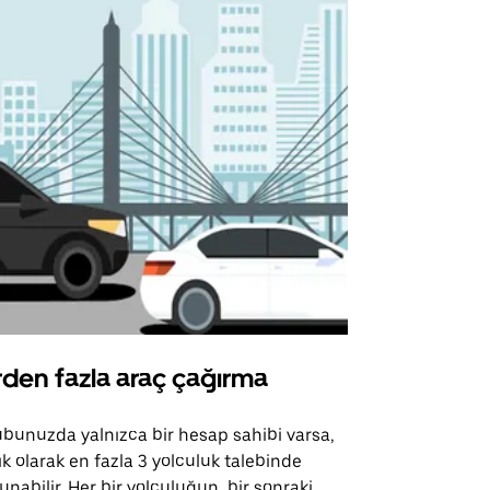
rden fazla araç çağırma
Uber Shu
bunuzda yalnızca bir hesap sahibi varsa,
Uber Shuttle
ık olarak en fazla 3 yolculuk talebinde
güzergahları
unabilir. Her bir yolculuğun, bir sonraki
için mevcutt