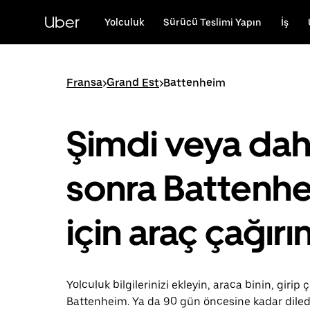
Ana
içeriğe
Uber
Yolculuk
Sürücü Teslimi Yapın
İş
gidin
Fransa
>
Grand Est
>
Battenheim
Şimdi veya da
sonra Battenh
için araç çağırı
Yolculuk bilgilerinizi ekleyin, araca binin, girip ç
Battenheim. Ya da 90 gün öncesine kadar diled