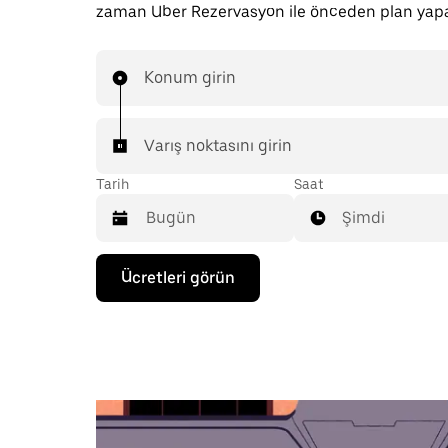
zaman Uber Rezervasyon ile önceden plan yapab
Konum girin
Varış noktasını girin
Tarih
Saat
Şimdi
Takvimle
Ücretleri görün
etkileşime
geçmek
ve
bir
tarih
seçmek
için
aşağı
ok
tuşuna