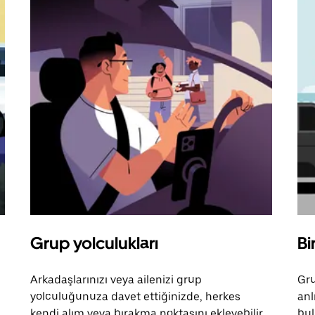
Grup yolculukları
Bi
Arkadaşlarınızı veya ailenizi grup
Gru
yolculuğunuza davet ettiğinizde, herkes
anl
kendi alım veya bırakma noktasını ekleyebilir.
bul