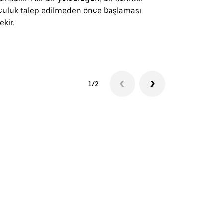
culuk talep edilmeden önce başlaması
ekir.
Servis müsai
1/2