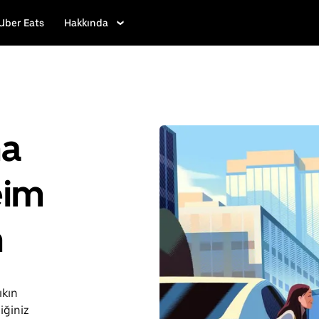
Uber Eats
Hakkında
ha
eim
n
ıkın
iğiniz