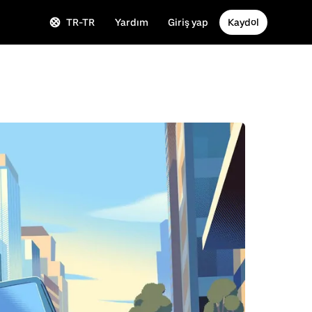
TR-TR
Yardım
Giriş yap
Kaydol