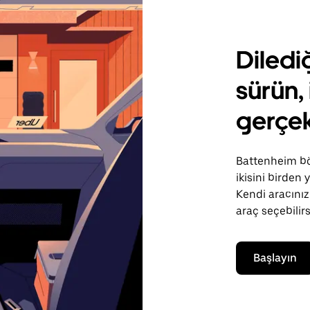
Diledi
sürün, 
gerçek
Battenheim böl
ikisini birden
Kendi aracınızı
araç seçebilirs
Başlayın