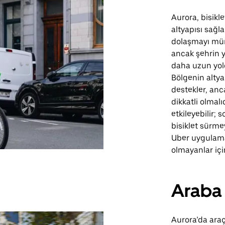
Aurora, bisiklet
altyapısı sağla
dolaşmayı mümk
ancak şehrin y
daha uzun yolcu
Bölgenin altya
destekler, anca
dikkatli olmal
etkileyebilir;
bisiklet sürme
Uber uygulamas
olmayanlar içi
Araba
Aurora’da araç