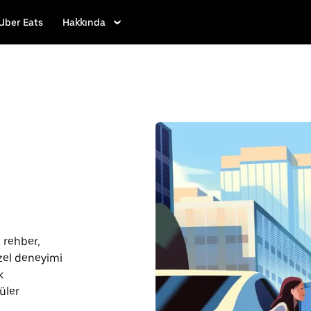
Uber Eats
Hakkında
 rehber,
üzel deneyimi
k
üler