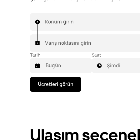
Konum girin
Varış noktasını girin
Tarih
Saat
Şimdi
Takvimle
Ücretleri görün
etkileşime
geçmek
ve
bir
tarih
seçmek
için
aşağı
Ulaşım seçenek
ok
tuşuna