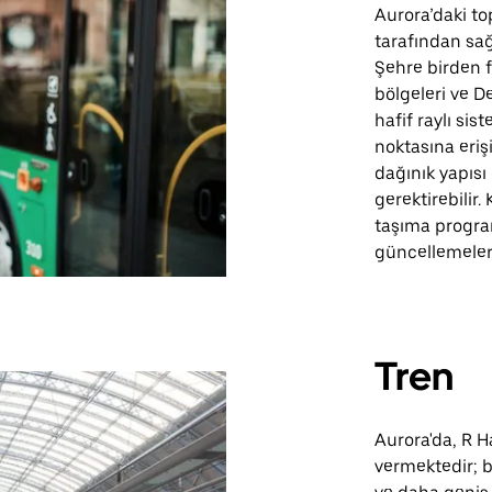
Aurora’daki to
tarafından sağl
Şehre birden 
bölgeleri ve D
hafif raylı sis
noktasına erişi
dağınık yapısı
gerektirebilir
taşıma program
güncellemeleri
Tren
Aurora'da, R Ha
vermektedir; b