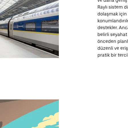
ve daha geniş
Raylı sistem dü
dolaşmak için g
konumlandırılm
destekler. Anc
belirli seyahat
önceden planla
düzenli ve eriş
pratik bir terci