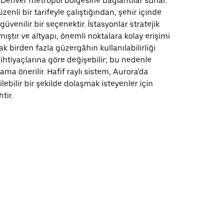
 Denver metropol bölgesine bağlantılar sunar.
zenli bir tarifeyle çalıştığından, şehir içinde
üvenilir bir seçenektir. İstasyonlar stratejik
ıştır ve altyapı, önemli noktalara kolay erişimi
ak birden fazla güzergâhın kullanılabilirliği
 ihtiyaçlarına göre değişebilir; bu nedenle
ma önerilir. Hafif raylı sistem, Aurora'da
ilebilir bir şekilde dolaşmak isteyenler için
htir.