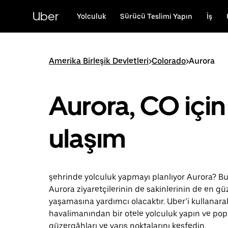
Ana
içeriğe
Uber
Yolculuk
Sürücü Teslimi Yapın
İş
gidin
Amerika Birleşik Devletleri
>
Colorado
>
Aurora
Aurora, CO için
ulaşım
şehrinde yolculuk yapmayı planlıyor Aurora? Bu
Aurora ziyaretçilerinin de sakinlerinin de en g
yaşamasına yardımcı olacaktır. Uber’i kullanara
havalimanından bir otele yolculuk yapın ve pop
güzergâhları ve varış noktalarını keşfedin.