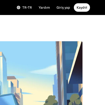
TR-TR
Yardım
Giriş yap
Kaydol