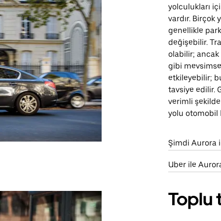
yolculukları iç
vardır. Birçok
genellikle pa
değişebilir. Tr
olabilir; ancak
gibi mevsimse
etkileyebilir;
tavsiye edilir.
verimli şekild
yolu otomobil 
Şimdi Aurora i
Uber ile Auror
Toplu 