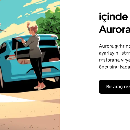
içinde
Aurora
Aurora şehrind
ayarlayın. İst
restorana veya
öncesine kadar
Bir araç re