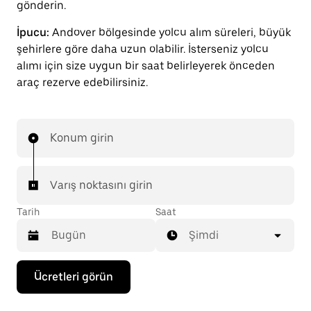
gönderin.
İpucu:
Andover bölgesinde yolcu alım süreleri, büyük
şehirlere göre daha uzun olabilir. İsterseniz yolcu
alımı için size uygun bir saat belirleyerek önceden
araç rezerve edebilirsiniz.
Konum girin
Varış noktasını girin
Tarih
Saat
Şimdi
Takvimle
Ücretleri görün
etkileşime
geçmek
ve