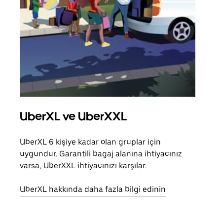
UberXL ve UberXXL
Gru
UberXL 6 kişiye kadar olan gruplar için
Arkad
uygundur. Garantili bagaj alanına ihtiyacınız
yolc
varsa, UberXXL ihtiyacınızı karşılar.
alım 
UberXL hakkında daha fazla bilgi edinin
Grup
edin