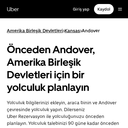
Ana
içeriğe
Uber
Giriş yap
Kaydol
gidin
Amerika Birleşik Devletleri
>
Kansas
>
Andover
Önceden Andover,
Amerika Birleşik
Devletleri için bir
yolculuk planlayın
Yolculuk bilgilerinizi ekleyin, araca binin ve Andover
çevresinde yolculuk yapın. Dilerseniz
Uber Rezervasyon ile yolculuğunuzu önceden
planlayın. Yolculuk talebinizi 90 güne kadar önceden