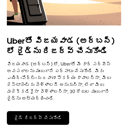
Uberతో విజయవాడ (అర్బన్)
లో రైడ్‌ను రిజర్వ్ చేసుకోండి
విజయవాడ (అర్బన్) లో, Uberతో మీ కార్ సర్వీస్
అవసరాలను ముందుగానే ఏర్పాటు చేసుకోండి. మీకు
ఎయిర్•పోర్ట్•కు రవాణా సౌకర్యం కావాలన్నా, మీరు
రెస్టారెంట్‌కు వెళ్ళాలని అనుకున్నా, లేదా మీరు
మరెక్కడికైనా వెళ్ళాలన్నా, 30 రోజుల ముందుగానే
రైడ్‌ను అభ్యర్థించండి.
రైడ్ రిజర్వ్ చేసుకోండి