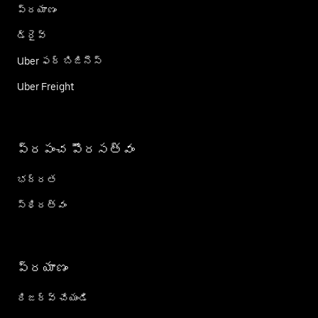
ప్రయాణం
డ్రైవ్
Uber ఫర్ బిజినెస్
Uber Freight
ప్రపంచ పౌరసత్వం
భద్రత
స్థిరత్వం
ప్రయాణం
రిజర్వ్ చేయండి