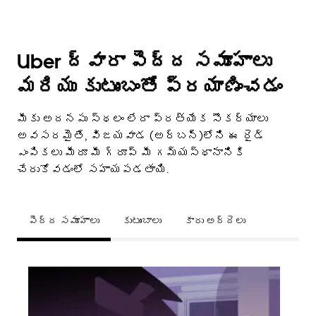
Uber ద్వారా పెద్ద సమూహాలు
మరియు కుటుంబంతో ప్రయాణించడం
మీకు అదనపు స్థలం లేదా ప్రత్యేక సౌకర్యాలు
అవసరమైతే, విజయవాడ (అర్బన్)లోని ఈ రైడ్
ఎంపికలు మీరూ మీ గ్రూప్ మీ గమ్యస్థానానికి
చేరుకోవడంలో సహాయపడతాయి.
పెద్ద సమూహాలు
కుటుంబాలు
కారు అద్దెలు