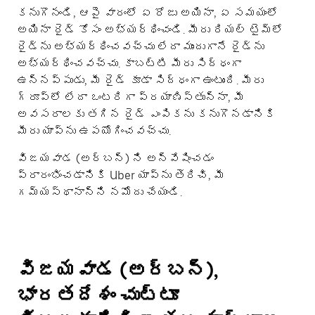
కనుగొనండి, ఆపై వారంలో ఏ రోజు అయినా, ఏ సమయంలో
అయినా రైడ్ కోసం అభ్యర్థించండి. మీరు రియల్ టైమ్‌లో
రైడ్‌ను అభ్యర్థించవచ్చు లేదా ముందుగానే రైడ్‌ను
అభ్యర్థించవచ్చు. కాబట్టి మీరు సిద్ధంగా
ఉన్నప్పుడు, మీ రైడ్ కూడా సిద్ధంగా ఉంటుంది. మీరు
గ్రూప్؜లో లేదా ఒంటరిగా ప్రయాణిస్తున్నా, మీ
అవసరాలకు తగిన రైడ్ ఎంపికను కనుగొనడానికి
మీరు యాప్‌ను ఉపయోగించవచ్చు.
విజయవాడ (అర్బన్) ని అన్వేషించడం
ప్రారంభించడానికి Uber యాప్‌ను తెరిచి, మీ
గమ్యస్థానాన్ని నమోదు చేయండి.
విజయవాడ (అర్బన్),
భారతదేశం చుట్టూ