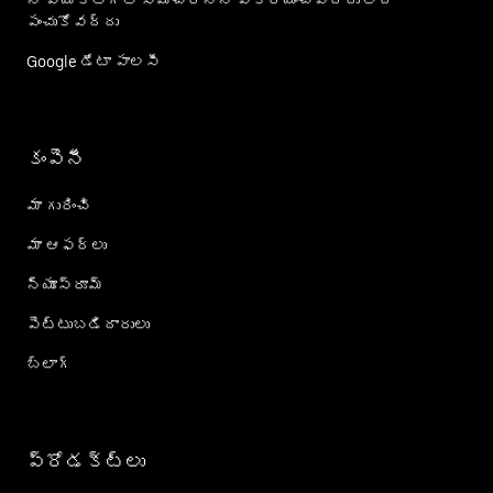
నా వ్యక్తిగత సమాచారాన్ని విక్రయించవద్దు లేదా
పంచుకోవద్దు
Google డేటా పాలసీ
కంపెనీ
మా గురించి
మా ఆఫర్లు
న్యూస్‌రూమ్
పెట్టుబడిదారులు
బ్లాగ్
ప్రోడక్ట్؜లు