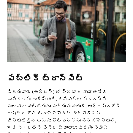
పబ్లిక్ ట్రాన్సిట్
విజయవాడ (అర్బన్) లో ప్రజా రవాణా అనేక
ఎంపికలను అందిస్తుంది, దీనివల్ల నగరాన్ని
సులభంగా చుట్టేయడం సాధ్యమవుతుంది. ఆంధ్రప్రదేశ్
రాష్ట్ర రోడ్ ట్రాన్స్‌పోర్ట్ కార్పొరేషన్
విస్తృతమైన బస్సు నెట్‌వర్క్‌ను నిర్వహిస్తుంది,
ఇది నగరంలోని వివిధ ప్రాంతాలు మరియు సమీప