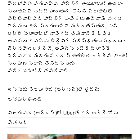
ప్రభావితం చేయవచ్చు. పార్కింగ్ అందుబాటులో ఉండటం
ప్రాంతాన్ని బట్టి మారుతుంది, కొన్ని ప్రాంతాల్లో
చెల్లించాల్సిన పార్కింగ్ ఎంపికలు ఉన్నాయి. నగర
నిర్మాణం కార్ ప్రయాణాన్ని మద్దతిస్తుంది, కానీ
రద్దీ ప్రాంతాల్లో నావిగేట్ చేయడానికి ఓపిక
అవసరం కావచ్చు. డ్రైవింగ్ పరిస్థితులు సాధారణంగా
నిర్వహించదగినవే, అయినప్పటికీ ట్రాఫిక్
నిర్వహణ మరియు నగర ప్రాంతాల్లో రద్దీని కారుతో
ప్రయాణం ప్లాన్ చేసేటప్పుడు
పరిగణనలోకి తీసుకోవాలి.
ఇప్పుడు విజయవాడ (అర్బన్)లో రైడ్‌ను
అభ్యర్థించండి
విజయవాడ (అర్బన్)లో Uberతో కార్ అద్దె కోసం
వెతకండి