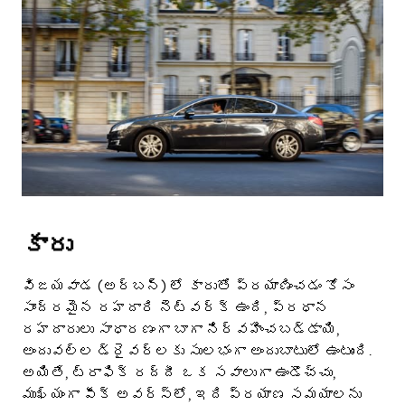
కారు
విజయవాడ (అర్బన్) లో కారుతో ప్రయాణించడం కోసం
సాంద్రమైన రహదారి నెట్‌వర్క్ ఉంది, ప్రధాన
రహదారులు సాధారణంగా బాగా నిర్వహించబడ్డాయి,
అందువల్ల డ్రైవర్లకు సులభంగా అందుబాటులో ఉంటుంది.
అయితే, ట్రాఫిక్ రద్దీ ఒక సవాలుగా ఉండొచ్చు,
ముఖ్యంగా పీక్ అవర్స్‌లో, ఇది ప్రయాణ సమయాలను