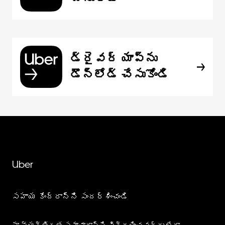
డ్రైవర్ యాప్‌ను
డౌన్‌లోడ్ చేసుకోండి
Uber
సహాయ కేంద్రాన్ని సందర్శించండి