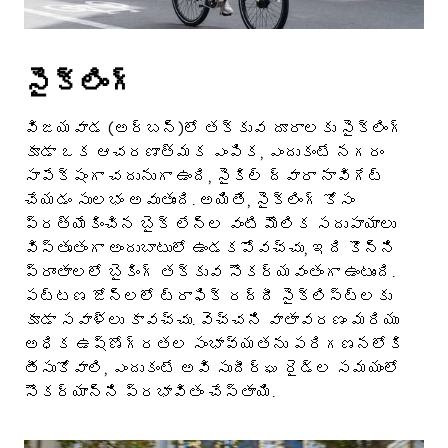
సైక్లింగ్
విజయవాడ (అర్బన్)లో తక్కువ దూరాలకు సైక్లింగ్
కూడా ఒక ఆచరణాత్మక ఎంపిక, ఎందుకంటే నగరం
సాపేక్షంగా చదునుగా ఉంది, సైకిల్ ద్వారా నావిగేట్
చేయడం సులభం అవుతుంది. అయితే, సైక్లింగ్ కోసం
ప్రత్యేకించిన బైక్ లేన్ల వంటి మౌలిక సదుపాయాలు
విస్తృతంగా అందుబాటులో ఉండకపోవచ్చు, ఇది కొన్ని
ప్రాంతాలలో బైకింగ్ తక్కువ సౌకర్యవంతంగా ఉంటుంది.
పట్టణ జోన్లలో ట్రాఫిక్ రద్దీ సైక్లిస్ట్లకు
కూడా సవాళ్లు కావచ్చు. వెచ్చని వాతావరణం మరియు
అధిక ఉష్ణోగ్రతల సంభావ్యతను పరిగణనలోకి
తీసుకోవాలి, ఎందుకంటే అవి సుదీర్ఘ రైడ్ల సమయంలో
సౌకర్యాన్ని ప్రభావితం చేస్తాయి.