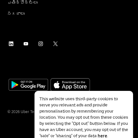
ఎయిర్؜పోర్ట్؜లు
నగరాలు
This website uses third-party cookies to
serve you relevant ads and provide
personalisation by remembering your
©
2026
Uber Technologies Inc.
location. You may opt out from these cookies
by selecting the "Opt out" button below. If you
have an Uber account, you may opt out of the
"sale" or "sharing" of your data
here
.