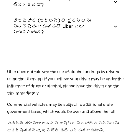
తిరగగలనా?
విజయవాడ (అర్బన్) లో రైడర్‌లను
సురక్షితంగా ఉంచడంలో Uber ఎలా
సాయపడుతుంది?
Uber does not tolerate the use of alcohol or drugs by drivers
using the Uber app. If you believe your driver may be under the
influence of drugs or alcohol, please have the driver end the
trip immediately.
Commercial vehicles may be subject to additional state
government taxes, which would be over and above the toll.
వాణిజ్య వాహనాలు అదనపు రాష్ట్ర ప్రభుత్వ పన్నులను
ఆకర్షించవచ్చు, ఇవి టోల్ కంటే ఎక్కువగా ఉంటాయి.