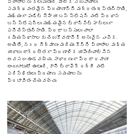
ప్రాంతాలను కలుపుతుంది. మౌలిక సదుపాయాలు
సమర్థవంతమైన ప్రయాణాన్ని మద్దతు ఇస్తున్నాయి,
ముఖ్యంగా పండిట్ నెహ్రూ బస్ స్టేషన్ వంటి ప్రధాన
బస్ స్టేషన్లు ముఖ్యమైన ట్రాన్సిట్ హబ్‌లుగా
పనిచేస్తున్నాయి. ప్రజా బస్సులు చాలా
గమ్యస్థానాలకు చేరుకోవడానికి అనువైన ఎంపిక.
అయితే, నగర నిర్మాణం మరియు కొన్ని ప్రాంతాల మధ్య
దూరాలు జాగ్రత్తగా ప్రణాళిక రూపొందించాల్సిన
అవసరం ఉండవచ్చు. సాధారణంగా ప్రజా రవాణా
అందుబాటులో ఉంటుంది, కానీ ట్రాఫిక్ రద్దీ వంటి
పరిస్థితులు ప్రయాణ సమయాలను
ప్రభావితం చేయవచ్చు.