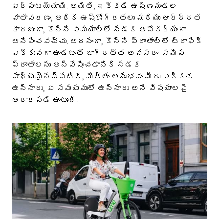
ఏర్పాటయ్యాయి. అయితే, ఇక్కడి ఉష్ణమండల
వాతావరణం, అధిక ఉష్ణోగ్రతలు మరియు ఆర్ద్రత
కారణంగా, కొన్ని సమయాల్లో నడక అసౌకర్యంగా
అనిపించవచ్చు. అదనంగా, కొన్ని ప్రాంతాల్లో ట్రాఫిక్
ఎక్కువగా ఉండటంతో జాగ్రత్త అవసరం. సమీప
ప్రాంతాలను అన్వేషించడానికి నడక
సాధ్యమైనప్పటికీ, మొత్తం అనుభవం మీరు ఎక్కడ
ఉన్నారు, ఏ సమయములో ఉన్నారు అనే విషయాలపై
ఆధారపడి ఉంటుంది.