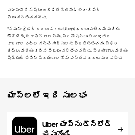
వాహనానికి నష్టం జరిగితే క్లీనింగ్ లేదా రిపేర్
ఫీజు వర్తించవచ్చు.
*నమూనా రైడర్ ధరలు సగటు UberX ధరలు మాత్రమే మరియు
భౌగోళికం, ట్రాఫిక్ ఆలస్యం, ప్రమోషన్లు లేదా ఇతర
కారణాల వల్ల వచ్చే మార్పులను ప్రతిబింబించవు. స్థిర
రేట్లు మరియు కనీస ఫీజులు వర్తించవచ్చు. ప్రయాణాలు మరియు
షెడ్యూల్ చేసిన ప్రయాణాల కోసం వాస్తవ ధరలు మారవచ్చు.
యాప్‌లలో ఇది సులభం
Uber యాప్‌ను డౌన్‌లోడ్
చేసుకోండి