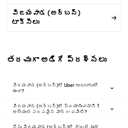
విజయవాడ (అర్బన్)
టాక్సీలు
తరచుగా అడిగే ప్రశ్నలు
విజయవాడ (అర్బన్)లో Uber అందుబాటులో
ఉందా?
విజయవాడ (అర్బన్)లో ప్రయాణించడానికి
అత్యంత సరసమైన మార్గం ఏమిటి?
నేను విజయవాడ (అర్బన్)లో కారు లేకుండా