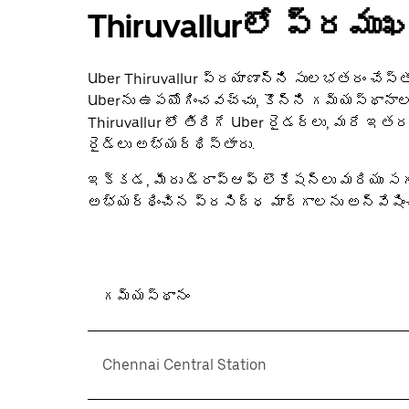
Thiruvallurలో ప్రమ
Uber Thiruvallur ప్రయాణాన్ని సులభతరం చేస్తుం
Uberను ఉపయోగించవచ్చు, కొన్ని గమ్యస్థానాలు మ
‌‌Thiruvallur లో తిరిగే Uber రైడర్‌లు, మరే ఇత
రైడ్‌లు అభ్యర్థిస్తారు.
ఇక్కడ, మీరు డ్రాప్ఆఫ్ లొకేషన్‌లు మరియు 
అభ్యర్థించిన ప్రసిద్ధ మార్గాలను అన్వేషి
గమ్యస్థానం
Chennai Central Station