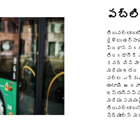
పబ్లి
తిరువల్లూరుల
రైళ్లు ఉన్నా
ప్రధాన నగరాల
తిరగడానికి 
కవర్ చేసే మార
మరియు ఇతర ప్
వల్ల ఎక్కువ 
ఉంటాయి. ఈ రవ
ఇస్తున్నప్పట
మరియు సమయంపై
తిరువల్లూరును
షెడ్యూల్స్ మర