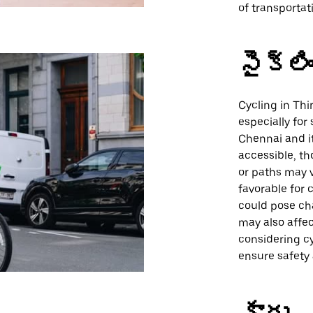
of transportat
సైక్లి
Cycling in Thi
especially for
Chennai and it
accessible, th
or paths may va
favorable for 
could pose ch
may also affec
considering cyc
ensure safety
కారు