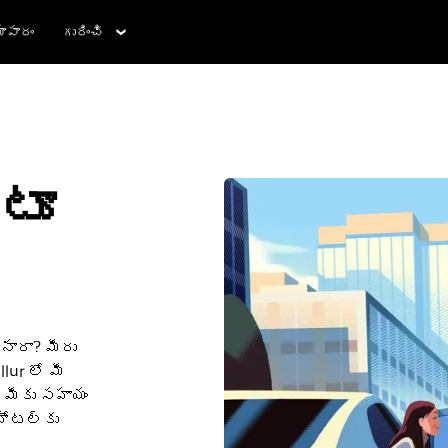
ాపారం
గురించి
్టూ
్నారా? మీరు
lur లో మీ
మీకు సహాయం
హోటల్‌కు