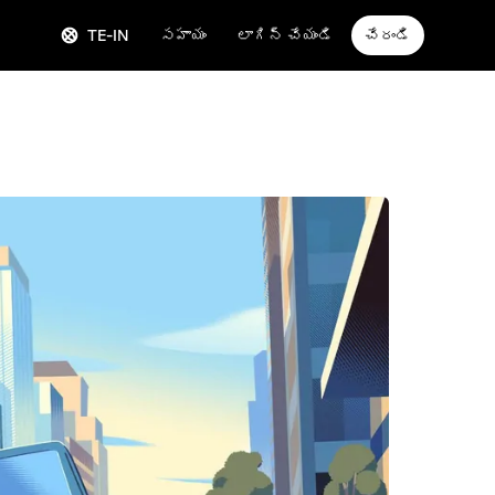
TE-IN
సహాయం
లాగిన్ చేయండి
చేరండి