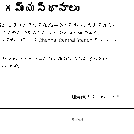
ుఖ గమ్యస్థానాలు
ది. ఎక్కడికైనా రైడ్‌‌ను అభ్యర్థించడానికి రైడర్‌‌లు
ిగిలిన వాటికన్నా బాగా ప్రాచుర్యం పొందాయి.
ర స్పాట్ కంటే కూడా Chennai Central Station కు ఎక్కువ
సగటు రూట్ ధరలతో—మీకు సమీపంలో ఉన్న రైడర్‌లు
ంచవచ్చు.
UberXతో సగటు ధర*
₹693