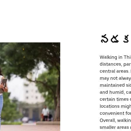
నడ
Walking in Thi
distances, par
central areas.
may not always
maintained si
and humid, ca
certain times 
locations migh
convenient for
Overall, walki
smaller areas