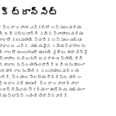
క్ ట్రాన్సిట్
ో ప్రజా రవాణా ఎంపికల్లో బస్సులు మరియు
యి, ఇవి పట్టణాన్ని సమీప ప్రాంతాలు మరియు
తో కలుపుతాయి. స్థానిక బస్సులు చుట్టూ
సాధారణ ఎంపిక, ముఖ్యమైన గమ్యస్థానాలను
్గాలతో అందుబాటులో ఉంటాయి. రైళ్లు కూడా చెన్నై
రాంతాలకు చేరుకునే అవకాశం ఇస్తాయి, దీని
దూరాలకు ప్రయాణించడానికి ఇవి అనుకూలంగా
ాణా మార్గాలను మౌలిక సదుపాయాలు మద్దతు
ికీ, ప్రయాణ సౌలభ్యం నిర్దిష్ట మార్గం
 ఆధారపడి ఉంటుంది. ప్రజా రవాణా ద్వారా
 అన్వేషించడం సౌకర్యంగా ఉండొచ్చు, ముఖ్యంగా
ియు స్టాప్స్ గురించి తెలిసినవారికి.