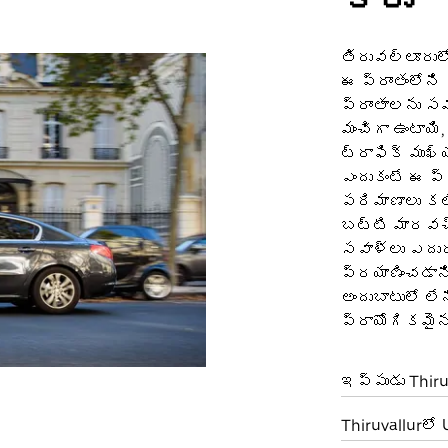
తిరువల్లూరులో
ఈ ప్రాంతంలోన
ప్రాంతాలను స
మంచిగా ఉంటాయి,
ట్రాఫిక్ ముఖ
ఎందుకంటే ఈ 
పరిమాణాలు కలి
బట్టి మారవచ్
సవాళ్లు ఎదుర
ప్రయాణించడాన
అందుబాటులో లే
ప్రాయోగికమైన 
ఇప్పుడు Thiru
Thiruvallurలో