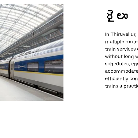
రైలు
In Thiruvallur,
multiple rout
train services 
without long w
schedules, ens
accommodate d
efficiently co
trains a pract