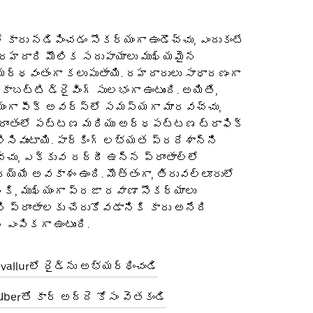
 కారు నడిపించడం సౌకర్యంగా ఉండొచ్చు, ఎందుకంటే
ి రహదారి మౌలిక సదుపాయాలు ముఖ్యమైన
మర్థవంతంగా కలుపుతాయి. రహదారులు సాధారణంగా
 కాబట్టి డ్రైవింగ్ సులభంగా ఉంటుంది. అయితే,
్యంగా పీక్ అవర్స్‌లో సమస్యగా మారవచ్చు,
ప్రాంతంలో పట్టణ మరియు అర్ధపట్టణ ట్రాఫిక్
సివుంటాయి. పార్కింగ్ లభ్యత ప్రదేశాన్ని
చు, ఎక్కువ రద్దీ ఉన్న ప్రాంతాల్లో
య్యే అవకాశం ఉంది. మొత్తంగా, తిరువల్లూరులో
ికి, ముఖ్యంగా ప్రజా రవాణా సౌకర్యాలు
ని ప్రాంతాలకు చేరుకోవడానికి కారు అనేది
ఎంపికగా ఉంటుంది.
vallurలో రైడ్‌ను అభ్యర్థించండి
 Uberతో కార్ అద్దె కోసం వెతకండి