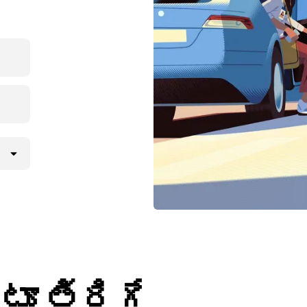
్టూ తిరిగే