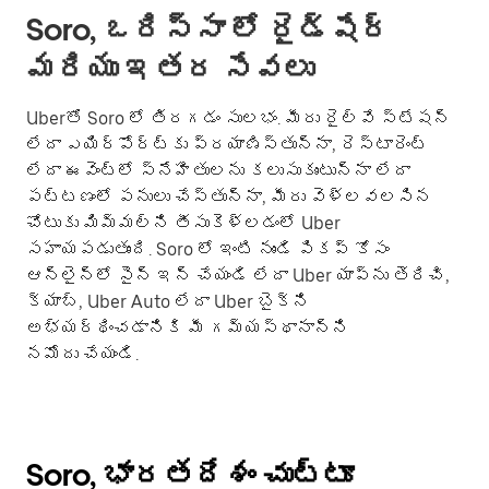
Soro, ఒరిస్సా లో రైడ్‌షేర్
మరియు ఇతర సేవలు
Uberతో Soro లో తిరగడం సులభం. మీరు రైల్వే స్టేషన్
లేదా ఎయిర్‌పోర్ట్‌కు ప్రయాణిస్తున్నా, రెస్టారెంట్
లేదా ఈవెంట్లో స్నేహితులను కలుసుకుంటున్నా లేదా
పట్టణంలో పనులు చేస్తున్నా, మీరు వెళ్లవలసిన
చోటుకు మిమ్మల్ని తీసుకెళ్లడంలో Uber
సహాయపడుతుంది. Soro లో ఇంటి నుండి పికప్ కోసం
ఆన్‌లైన్‌లో సైన్ ఇన్ చేయండి లేదా Uber యాప్‌ను తెరిచి,
క్యాబ్, Uber Auto లేదా Uber బైక్‌ని
అభ్యర్థించడానికి మీ గమ్యస్థానాన్ని
నమోదు చేయండి.
Soro, భారతదేశం చుట్టూ