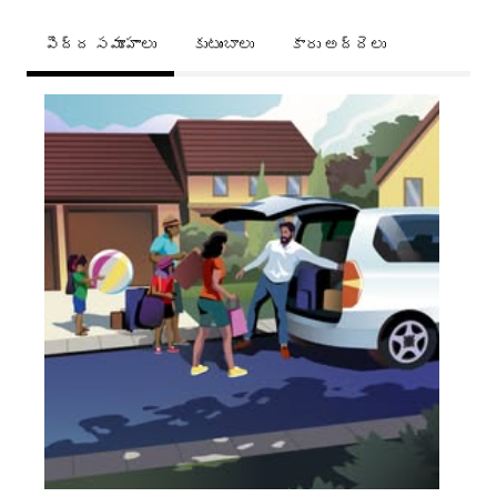
పెద్ద సమూహాలు
కుటుంబాలు
కారు అద్దెలు