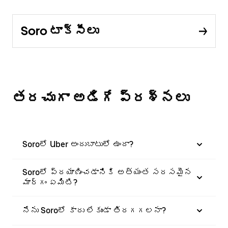
Soro టాక్సీలు
తరచుగా అడిగే ప్రశ్నలు
Soroలో Uber అందుబాటులో ఉందా?
Soroలో ప్రయాణించడానికి అత్యంత సరసమైన
మార్గం ఏమిటి?
నేను Soroలో కారు లేకుండా తిరగగలనా?