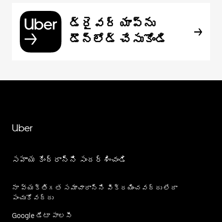
డ్రైవర్ యాప్‌ను
డౌన్‌లోడ్ చేసుకోండి
Uber
సహాయ కేంద్రాన్ని సందర్శించండి
నా వ్యక్తిగత సమాచారాన్ని విక్రయించవద్దు లేదా
పంచుకోవద్దు
Google డేటా పాలసీ