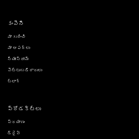
కంపెనీ
మా గురించి
మా ఆఫర్లు
న్యూస్‌రూమ్
పెట్టుబడిదారులు
బ్లాగ్
ప్రోడక్ట్؜లు
ప్రయాణం
డ్రైవ్