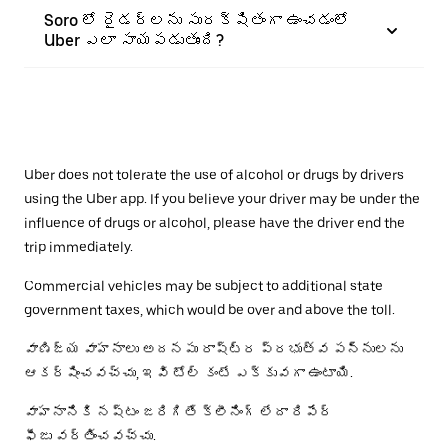
Soro లో రైడర్‌లను సురక్షితంగా ఉంచడంలో
Uber ఎలా సాయపడుతుంది?
Uber does not tolerate the use of alcohol or drugs by drivers
using the Uber app. If you believe your driver may be under the
influence of drugs or alcohol, please have the driver end the
trip immediately.
Commercial vehicles may be subject to additional state
government taxes, which would be over and above the toll.
వాణిజ్య వాహనాలు అదనపు రాష్ట్ర ప్రభుత్వ పన్నులను
ఆకర్షించవచ్చు, ఇవి టోల్ కంటే ఎక్కువగా ఉంటాయి.
వాహనానికి నష్టం జరిగితే క్లీనింగ్ లేదా రిపేర్
ఫీజు వర్తించవచ్చు.