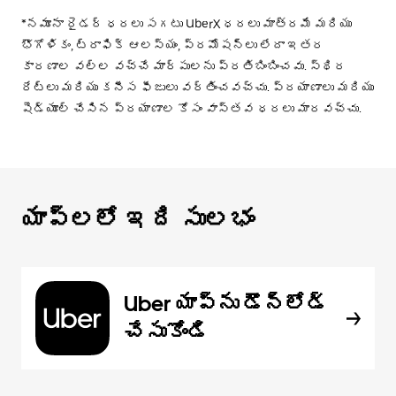
*నమూనా రైడర్ ధరలు సగటు UberX ధరలు మాత్రమే మరియు
భౌగోళికం, ట్రాఫిక్ ఆలస్యం, ప్రమోషన్లు లేదా ఇతర
కారణాల వల్ల వచ్చే మార్పులను ప్రతిబింబించవు. స్థిర
రేట్లు మరియు కనీస ఫీజులు వర్తించవచ్చు. ప్రయాణాలు మరియు
షెడ్యూల్ చేసిన ప్రయాణాల కోసం వాస్తవ ధరలు మారవచ్చు.
యాప్‌లలో ఇది సులభం
Uber యాప్‌ను డౌన్‌లోడ్
చేసుకోండి