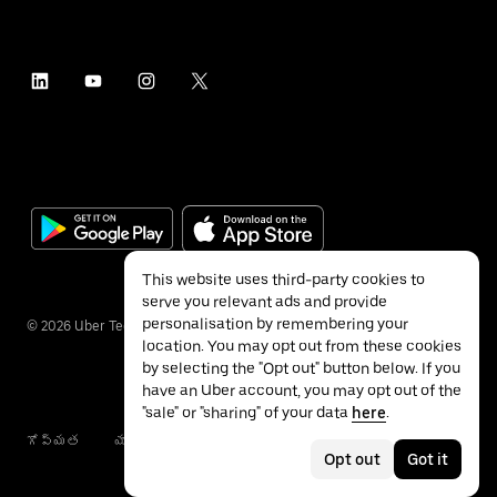
This website uses third-party cookies to
serve you relevant ads and provide
personalisation by remembering your
©
2026
Uber Technologies Inc.
location. You may opt out from these cookies
by selecting the "Opt out" button below. If you
have an Uber account, you may opt out of the
"sale" or "sharing" of your data
here
.
గోప్యత
యాక్సెసబిలిటీ
నిబంధనలు
Opt out
Got it