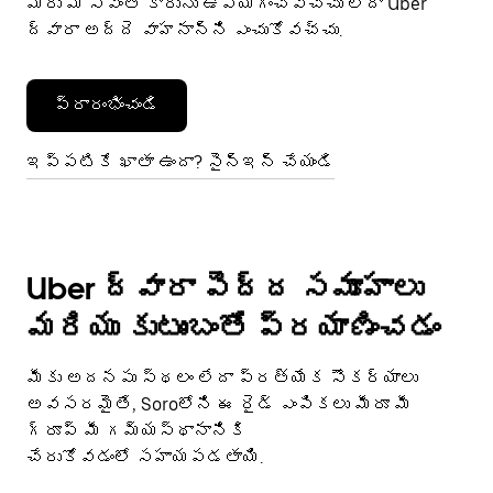
మీరు మీ స్వంత కారును ఉపయోగించవచ్చు లేదా Uber
ద్వారా అద్దె వాహనాన్ని ఎంచుకోవచ్చు.
ప్రారంభించండి
ఇప్పటికే ఖాతా ఉందా? సైన్ఇన్ చేయండి
Uber ద్వారా పెద్ద సమూహాలు
మరియు కుటుంబంతో ప్రయాణించడం
మీకు అదనపు స్థలం లేదా ప్రత్యేక సౌకర్యాలు
అవసరమైతే, Soroలోని ఈ రైడ్ ఎంపికలు మీరూ మీ
గ్రూప్ మీ గమ్యస్థానానికి
చేరుకోవడంలో సహాయపడతాయి.