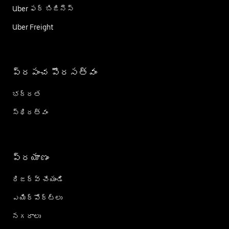
Uber ఫర్ బిజినెస్
Uber Freight
ప్రపంచ పౌరసత్వం
భద్రత
స్థిరత్వం
ప్రయాణం
రిజర్వ్ చేయండి
ఎయిర్؜పోర్ట్؜లు
నగరాలు