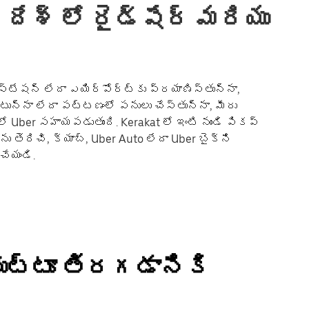
ేశ్ లో రైడ్‌షేర్ మరియు
స్టేషన్ లేదా ఎయిర్‌పోర్ట్‌కు ప్రయాణిస్తున్నా,
ంటున్నా లేదా పట్టణంలో పనులు చేస్తున్నా, మీరు
Uber సహాయపడుతుంది. Kerakat లో ఇంటి నుండి పికప్
ను తెరిచి, క్యాబ్, Uber Auto లేదా Uber బైక్‌ని
చేయండి.
చుట్టూ తిరగడానికి