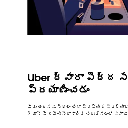
Uber ద్వారా పెద్ద స
ప్రయాణించడం
మీకు అదనపు స్థలం లేదా ప్రత్యేక సౌకర్యాలు
గ్రూప్ మీ గమ్యస్థానానికి చేరుకోవడంలో సహా