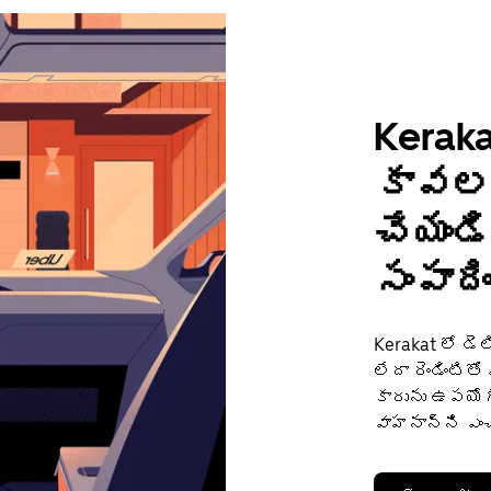
Keraka
కావలస
చేయండ
సంపాది
Kerakat లో డె
లేదా రెండింటిత
కారును ఉపయోగ
వాహనాన్ని ఎం