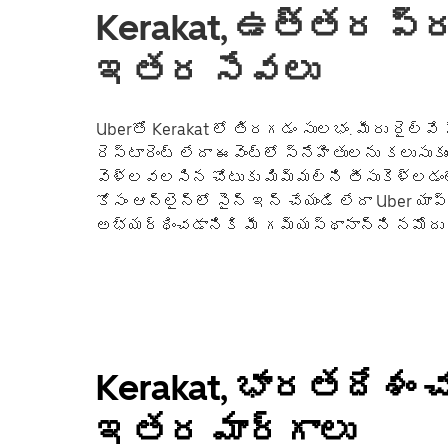
Kerakat, ఉత్తర ప్రద
ఇతర సేవలు
Uberతో Kerakat లో తిరగడం సులభం. మీరు రైల్వే 
రెస్టారెంట్ లేదా ఈవెంట్లో స్నేహితులను కలుసుకు
వెళ్లవలసిన చోటుకు మిమ్మల్ని తీసుకెళ్లడంలో 
కోసం ఆన్‌లైన్‌లో సైన్ ఇన్ చేయండి లేదా Uber యాప్‌
అభ్యర్థించడానికి మీ గమ్యస్థానాన్ని నమోదు 
Kerakat, భారతదేశం 
ఇతర మార్గాలు