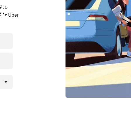
ుట్టూ
ైనా Uber