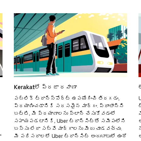
Kerakatలో ప్రజా రవాణా
పబ్లిక్ ట్రాన్స్‌పోర్ట్‌ ఉపయోగించి తిరగడం,
U
ప్రయాణించడానికి సరసమైన మార్గం. ప్రాంతాన్ని
ట
బట్టి, మీ ప్రయాణాలను ప్లాన్ చేసుకోవడంలో
సహాయపడటానికి, Uber ట్రాన్సిట్‌తో సమీపంలోని
ఆ
బస్సు లేదా సబ్‌వే మార్గాలను మీరు చూడవచ్చు.
న
ా
మీ పరిసరాలలో Uber ట్రాన్సిట్ అందుబాటులో ఉందో