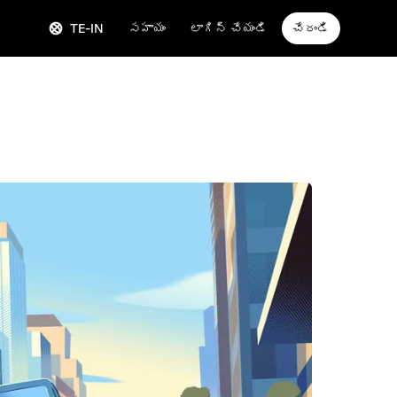
TE-IN
సహాయం
లాగిన్ చేయండి
చేరండి