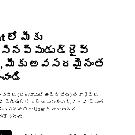
t లో మీకు
ినప్పుడు డ్రైవ్
ి, మీకు అవసరమైనంత
ంచండి
లివరీలు (అందుబాటులో ఉన్న చోట) లేదా రైడ్‌లు
ో మీ షెడ్యూల్‌లో డబ్బు సంపాదించండి. మీరు మీ స్వంత
ించవచ్చు లేదా Uber ద్వారా అద్దె
చుకోవచ్చు.