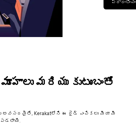
ప్రారంభించం
మూహాలు మరియు కుటుంబంతో
 అవసరమైతే, Kerakatలోని ఈ రైడ్ ఎంపికలు మీరూ మీ
యపడతాయి.