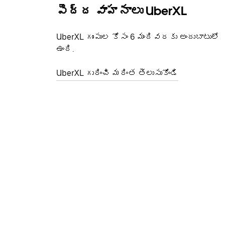
పెద్ద వాహనాలు UberXL
UberXL గుంపుల కోసం 6 మందివరకు అందుబాటులో
ఉంది.
UberXL గురించి మరింత తెలుసుకోండి