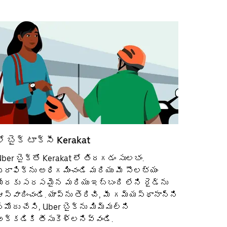
లో బైక్ టాక్సీ Kerakat
ber బైక్‌తో Kerakat లో తిరగడం సులభం.
్రాఫిక్‌ను అధిగమించండి మరియు మీ సౌలభ్యం
మేరకు సరసమైన మరియు ఇబ్బంది లేని రైడ్‌ను
స్వాదించండి. యాప్‌ను తెరిచి, మీ గమ్యస్థానాన్ని
మోదు చేసి, Uber బైక్‌ను మిమ్మల్ని
అక్కడికి తీసుకెళ్లనివ్వండి.