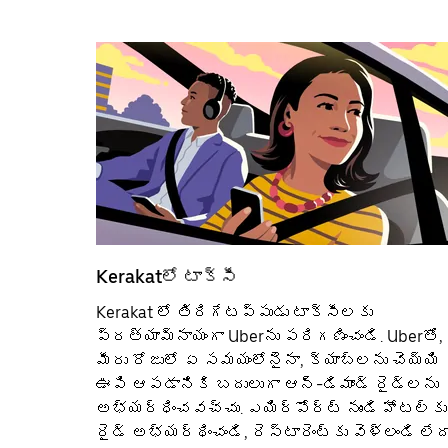
Kerakatలో టాక్సీ
Kerakat లో తిరిగేటప్పుడు టాక్సీలకు
ప్రత్యామ్నాయంగా Uberను పరిగణించండి. Uberతో,
మీరు రోజులో ఏ సమయంలోనైనా, క్యాబ్‌లను చెయ్యి
ఊపి ఆపడానికి బదులుగా ఆన్-డిమాండ్ రైడ్‌లను
అభ్యర్ధించవచ్చు. ఎయిర్؜పోర్ట్ నుండి హోటల్‌కు
రైడ్ అభ్యర్థించండి, రెస్టారెంట్‌కు వెళ్లండి లేద