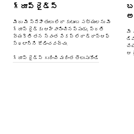
గ్రూప్ రైడ్స్
బ
అ
మీరు మీ స్నేహితులు లేదా కుటుంబ సభ్యులను మీ
గ్రూప్ రైడ్‌కు ఆహ్వానించినప్పుడు, ప్రతి
మీ 
వ్యక్తి తన స్వంత పికప్ లేదా డ్రాప్‌ఆఫ్
డిమ
స్థలాన్ని జోడించవచ్చు.
చేయ
ఆ ర
గ్రూప్ రైడ్స్ గురించి మరింత తెలుసుకోండి