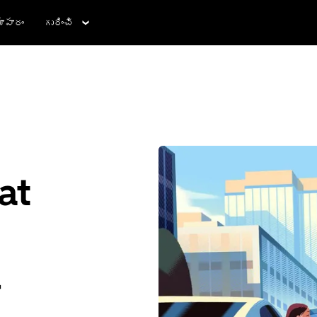
ాపారం
గురించి
at
ి