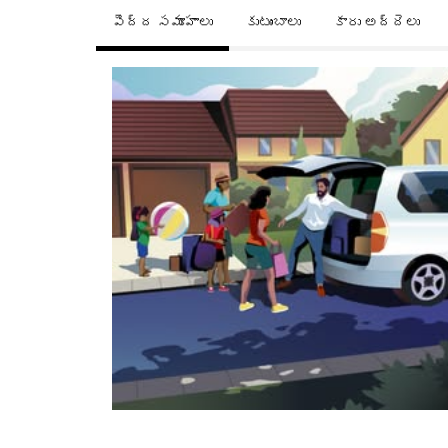
పెద్ద సమూహాలు
కుటుంబాలు
కారు అద్దెలు