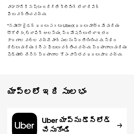
వాహనానికి నష్టం జరిగితే క్లీనింగ్ లేదా రిపేర్
ఫీజు వర్తించవచ్చు.
*నమూనా రైడర్ ధరలు సగటు UberX ధరలు మాత్రమే మరియు
భౌగోళికం, ట్రాఫిక్ ఆలస్యం, ప్రమోషన్లు లేదా ఇతర
కారణాల వల్ల వచ్చే మార్పులను ప్రతిబింబించవు. స్థిర
రేట్లు మరియు కనీస ఫీజులు వర్తించవచ్చు. ప్రయాణాలు మరియు
షెడ్యూల్ చేసిన ప్రయాణాల కోసం వాస్తవ ధరలు మారవచ్చు.
యాప్‌లలో ఇది సులభం
Uber యాప్‌ను డౌన్‌లోడ్
చేసుకోండి