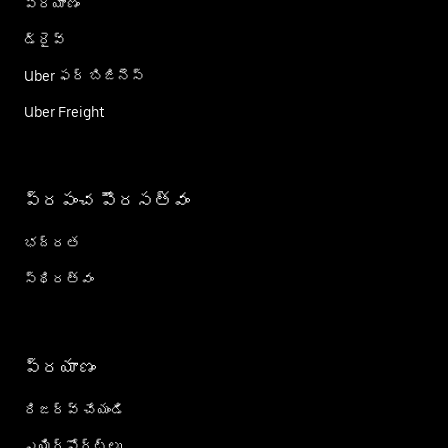
ప్రయాణం
డ్రైవ్
Uber ఫర్ బిజినెస్
Uber Freight
ప్రపంచ పౌరసత్వం
భద్రత
స్థిరత్వం
ప్రయాణం
రిజర్వ్ చేయండి
ఎయిర్؜పోర్ట్؜లు