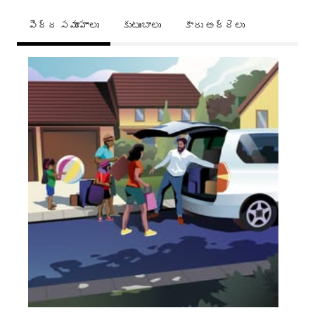
పెద్ద సమూహాలు
కుటుంబాలు
కారు అద్దెలు