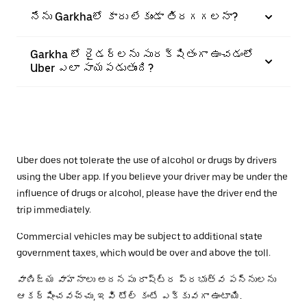
నేను Garkhaలో కారు లేకుండా తిరగగలనా?
Garkha లో రైడర్‌లను సురక్షితంగా ఉంచడంలో
Uber ఎలా సాయపడుతుంది?
Uber does not tolerate the use of alcohol or drugs by drivers
using the Uber app. If you believe your driver may be under the
influence of drugs or alcohol, please have the driver end the
trip immediately.
Commercial vehicles may be subject to additional state
government taxes, which would be over and above the toll.
వాణిజ్య వాహనాలు అదనపు రాష్ట్ర ప్రభుత్వ పన్నులను
ఆకర్షించవచ్చు, ఇవి టోల్ కంటే ఎక్కువగా ఉంటాయి.