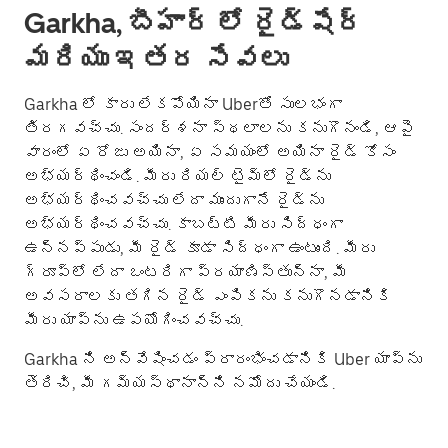
Garkha, బీహార్ లో రైడ్‌షేర్
మరియు ఇతర సేవలు
Garkha లో కారు లేకపోయినా Uberతో సులభంగా
తిరగవచ్చు. సందర్శనా స్థలాలను కనుగొనండి, ఆపై
వారంలో ఏ రోజు అయినా, ఏ సమయంలో అయినా రైడ్ కోసం
అభ్యర్థించండి. మీరు రియల్ టైమ్‌లో రైడ్‌ను
అభ్యర్థించవచ్చు లేదా ముందుగానే రైడ్‌ను
అభ్యర్థించవచ్చు. కాబట్టి మీరు సిద్ధంగా
ఉన్నప్పుడు, మీ రైడ్ కూడా సిద్ధంగా ఉంటుంది. మీరు
గ్రూప్؜లో లేదా ఒంటరిగా ప్రయాణిస్తున్నా, మీ
అవసరాలకు తగిన రైడ్ ఎంపికను కనుగొనడానికి
మీరు యాప్‌ను ఉపయోగించవచ్చు.
Garkha ని అన్వేషించడం ప్రారంభించడానికి Uber యాప్‌ను
తెరిచి, మీ గమ్యస్థానాన్ని నమోదు చేయండి.