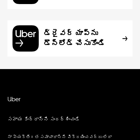
డ్రైవర్ యాప్‌ను
డౌన్‌లోడ్ చేసుకోండి
Uber
సహాయ కేంద్రాన్ని సందర్శించండి
నా వ్యక్తిగత సమాచారాన్ని విక్రయించవద్దు లేదా