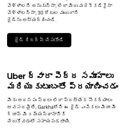
వెళ్ళాలని అనుకున్నా, లేదా మీరు మరెక్కడికైనా
వెళ్ళాలన్నా, 30 రోజుల ముందుగానే
రైడ్‌ను అభ్యర్థించండి.
రైడ్ రిజర్వ్ చేసుకోండి
Uber ద్వారా పెద్ద సమూహాలు
మరియు కుటుంబంతో ప్రయాణించడం
మీకు అదనపు స్థలం లేదా ప్రత్యేక సౌకర్యాలు
అవసరమైతే, Garkhaలోని ఈ రైడ్ ఎంపికలు మీరూ మీ
గ్రూప్ మీ గమ్యస్థానానికి
చేరుకోవడంలో సహాయపడతాయి.