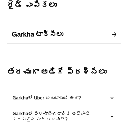
రైడ్ ఎంపికలు
Garkha టాక్సీలు
తరచుగా అడిగే ప్రశ్నలు
Garkhaలో Uber అందుబాటులో ఉందా?
Garkhaలో ప్రయాణించడానికి అత్యంత
సరసమైన మార్గం ఏమిటి?