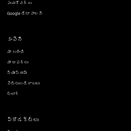
పంచుకోవద్దు
Google డేటా పాలసీ
కంపెనీ
మా గురించి
మా ఆఫర్లు
న్యూస్‌రూమ్
పెట్టుబడిదారులు
బ్లాగ్
ప్రోడక్ట్؜లు