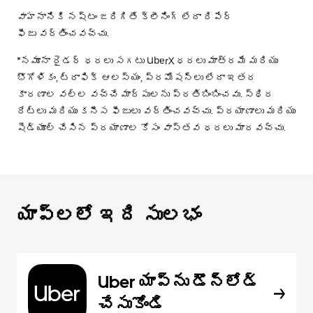
వాహనానికి నష్టం జరిగితే క్లీనింగ్ లేదా రిపేర్
ఫీజు వర్తించవచ్చు.
*నమూనా రైడర్ ధరలు సగటు UberX ధరలు మాత్రమే మరియు
భౌగోళికం, ట్రాఫిక్ ఆలస్యం, ప్రమోషన్లు లేదా ఇతర
కారణాల వల్ల వచ్చే మార్పులను ప్రతిబింబించవు. స్థిర
రేట్లు మరియు కనీస ఫీజులు వర్తించవచ్చు. ప్రయాణాలు మరియు
షెడ్యూల్ చేసిన ప్రయాణాల కోసం వాస్తవ ధరలు మారవచ్చు.
యాప్‌లలో ఇది సులభం
Uber యాప్‌ను డౌన్‌లోడ్
చేసుకోండి