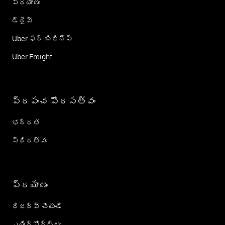
ప్రయాణం
డ్రైవ్
Uber ఫర్ బిజినెస్
Uber Freight
ప్రపంచ పౌరసత్వం
భద్రత
స్థిరత్వం
ప్రయాణం
రిజర్వ్ చేయండి
ఎయిర్؜పోర్ట్؜లు