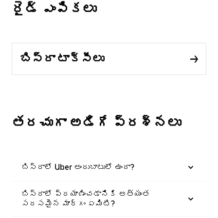
రైడ్ ఎంపికలు
బిస్రా టాక్సీలు
తరచుగా అడిగే ప్రశ్నలు
బిస్రాలో Uber అందుబాటులో ఉందా?
బిస్రాలో ప్రయాణించడానికి అత్యంత
సరసమైన మార్గం ఏమిటి?