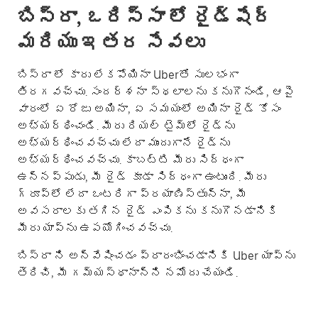
బిస్రా, ఒరిస్సా లో రైడ్‌షేర్
మరియు ఇతర సేవలు
బిస్రా లో కారు లేకపోయినా Uberతో సులభంగా
తిరగవచ్చు. సందర్శనా స్థలాలను కనుగొనండి, ఆపై
వారంలో ఏ రోజు అయినా, ఏ సమయంలో అయినా రైడ్ కోసం
అభ్యర్థించండి. మీరు రియల్ టైమ్‌లో రైడ్‌ను
అభ్యర్థించవచ్చు లేదా ముందుగానే రైడ్‌ను
అభ్యర్థించవచ్చు. కాబట్టి మీరు సిద్ధంగా
ఉన్నప్పుడు, మీ రైడ్ కూడా సిద్ధంగా ఉంటుంది. మీరు
గ్రూప్؜లో లేదా ఒంటరిగా ప్రయాణిస్తున్నా, మీ
అవసరాలకు తగిన రైడ్ ఎంపికను కనుగొనడానికి
మీరు యాప్‌ను ఉపయోగించవచ్చు.
బిస్రా ని అన్వేషించడం ప్రారంభించడానికి Uber యాప్‌ను
తెరిచి, మీ గమ్యస్థానాన్ని నమోదు చేయండి.