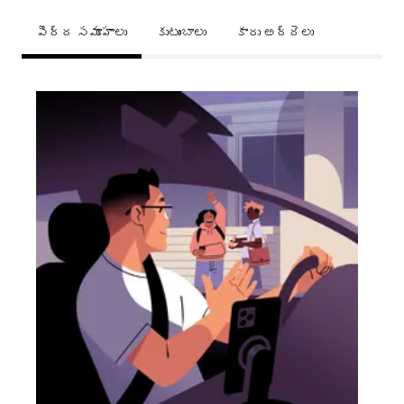
పెద్ద సమూహాలు
కుటుంబాలు
కారు అద్దెలు