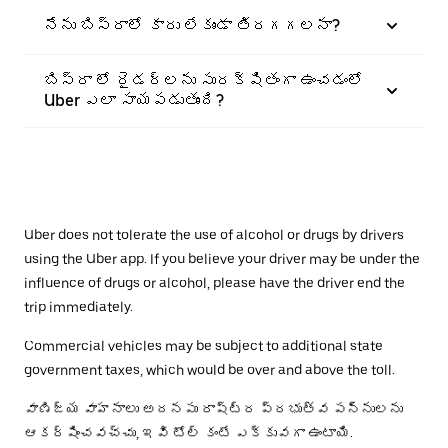
నేను బిస్రాలో కారు లేకుండా తిరగగలనా?
బిస్రా లో రైడర్‌లను సురక్షితంగా ఉంచడంలో
Uber ఎలా సాయపడుతుంది?
Uber does not tolerate the use of alcohol or drugs by drivers
using the Uber app. If you believe your driver may be under the
influence of drugs or alcohol, please have the driver end the
trip immediately.
Commercial vehicles may be subject to additional state
government taxes, which would be over and above the toll.
వాణిజ్య వాహనాలు అదనపు రాష్ట్ర ప్రభుత్వ పన్నులను
ఆకర్షించవచ్చు, ఇవి టోల్ కంటే ఎక్కువగా ఉంటాయి.