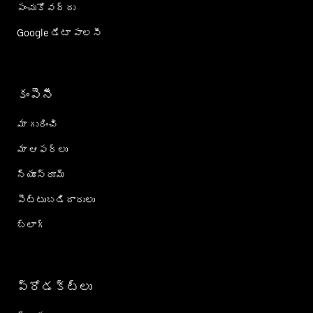
పంచుకోవద్దు
Google డేటా పాలసీ
కంపెనీ
మా గురించి
మా ఆఫర్లు
న్యూస్‌రూమ్
పెట్టుబడిదారులు
బ్లాగ్
ప్రోడక్ట్؜లు