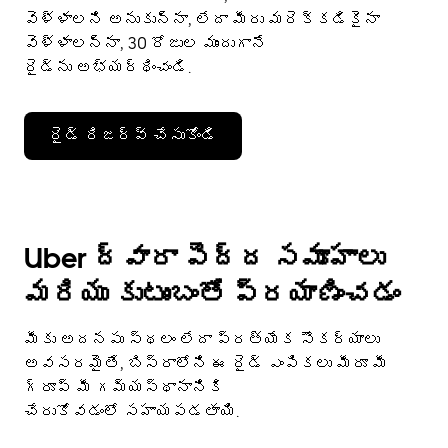
వెళ్ళాలని అనుకున్నా, లేదా మీరు మరెక్కడికైనా
వెళ్ళాలన్నా, 30 రోజుల ముందుగానే
రైడ్‌ను అభ్యర్థించండి.
రైడ్ రిజర్వ్ చేసుకోండి
Uber ద్వారా పెద్ద సమూహాలు
మరియు కుటుంబంతో ప్రయాణించడం
మీకు అదనపు స్థలం లేదా ప్రత్యేక సౌకర్యాలు
అవసరమైతే, బిస్రాలోని ఈ రైడ్ ఎంపికలు మీరూ మీ
గ్రూప్ మీ గమ్యస్థానానికి
చేరుకోవడంలో సహాయపడతాయి.