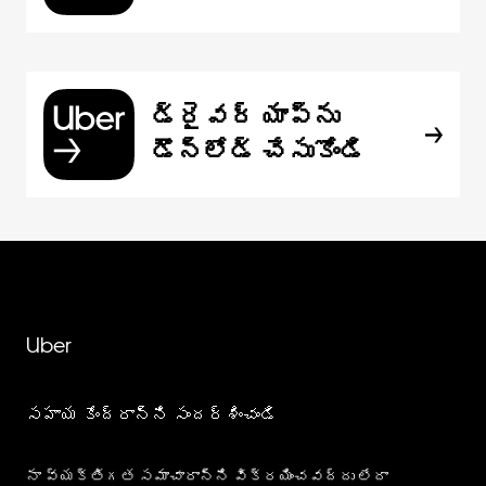
డ్రైవర్ యాప్‌ను
డౌన్‌లోడ్ చేసుకోండి
Uber
సహాయ కేంద్రాన్ని సందర్శించండి
నా వ్యక్తిగత సమాచారాన్ని విక్రయించవద్దు లేదా