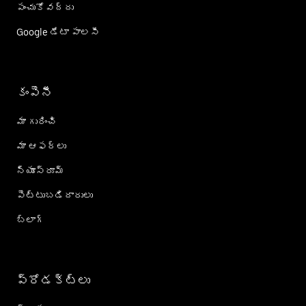
పంచుకోవద్దు
Google డేటా పాలసీ
కంపెనీ
మా గురించి
మా ఆఫర్లు
న్యూస్‌రూమ్
పెట్టుబడిదారులు
బ్లాగ్
ప్రోడక్ట్؜లు