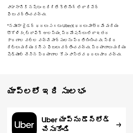
వాహనానికి నష్టం జరిగితే క్లీనింగ్ లేదా రిపేర్
ఫీజు వర్తించవచ్చు.
*నమూనా రైడర్ ధరలు సగటు UberX ధరలు మాత్రమే మరియు
భౌగోళికం, ట్రాఫిక్ ఆలస్యం, ప్రమోషన్లు లేదా ఇతర
కారణాల వల్ల వచ్చే మార్పులను ప్రతిబింబించవు. స్థిర
రేట్లు మరియు కనీస ఫీజులు వర్తించవచ్చు. ప్రయాణాలు మరియు
షెడ్యూల్ చేసిన ప్రయాణాల కోసం వాస్తవ ధరలు మారవచ్చు.
యాప్‌లలో ఇది సులభం
Uber యాప్‌ను డౌన్‌లోడ్
చేసుకోండి