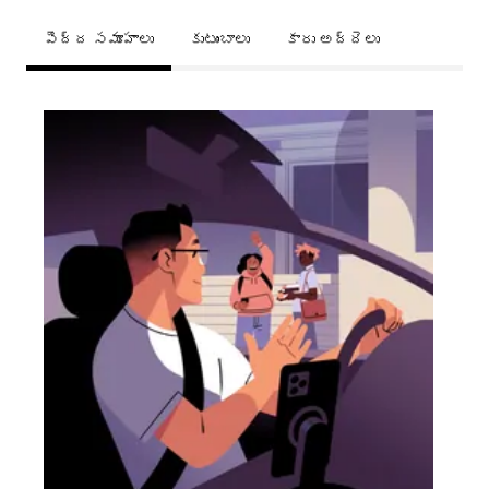
పెద్ద సమూహాలు
కుటుంబాలు
కారు అద్దెలు