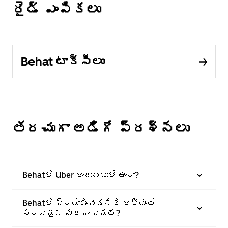
రైడ్ ఎంపికలు
Behat టాక్సీలు
తరచుగా అడిగే ప్రశ్నలు
Behatలో Uber అందుబాటులో ఉందా?
Behatలో ప్రయాణించడానికి అత్యంత
సరసమైన మార్గం ఏమిటి?