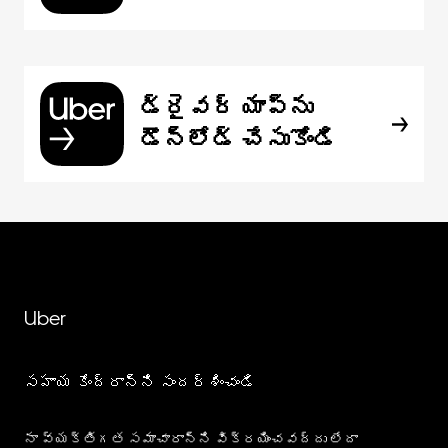
డ్రైవర్ యాప్‌ను
డౌన్‌లోడ్ చేసుకోండి
Uber
సహాయ కేంద్రాన్ని సందర్శించండి
నా వ్యక్తిగత సమాచారాన్ని విక్రయించవద్దు లేదా