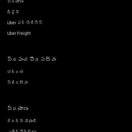
ప్రయాణం
డ్రైవ్
Uber ఫర్ బిజినెస్
Uber Freight
ప్రపంచ పౌరసత్వం
భద్రత
స్థిరత్వం
ప్రయాణం
రిజర్వ్ చేయండి
ఎయిర్؜పోర్ట్؜లు