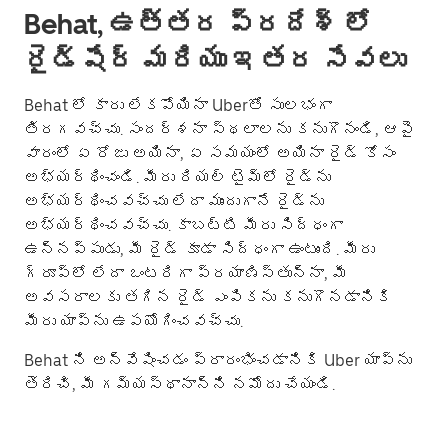
Behat, ఉత్తర ప్రదేశ్ లో
రైడ్‌షేర్ మరియు ఇతర సేవలు
Behat లో కారు లేకపోయినా Uberతో సులభంగా
తిరగవచ్చు. సందర్శనా స్థలాలను కనుగొనండి, ఆపై
వారంలో ఏ రోజు అయినా, ఏ సమయంలో అయినా రైడ్ కోసం
అభ్యర్థించండి. మీరు రియల్ టైమ్‌లో రైడ్‌ను
అభ్యర్థించవచ్చు లేదా ముందుగానే రైడ్‌ను
అభ్యర్థించవచ్చు. కాబట్టి మీరు సిద్ధంగా
ఉన్నప్పుడు, మీ రైడ్ కూడా సిద్ధంగా ఉంటుంది. మీరు
గ్రూప్؜లో లేదా ఒంటరిగా ప్రయాణిస్తున్నా, మీ
అవసరాలకు తగిన రైడ్ ఎంపికను కనుగొనడానికి
మీరు యాప్‌ను ఉపయోగించవచ్చు.
Behat ని అన్వేషించడం ప్రారంభించడానికి Uber యాప్‌ను
తెరిచి, మీ గమ్యస్థానాన్ని నమోదు చేయండి.