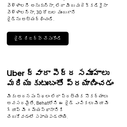
వెళ్ళాలని అనుకున్నా, లేదా మీరు మరెక్కడికైనా
వెళ్ళాలన్నా, 30 రోజుల ముందుగానే
రైడ్‌ను అభ్యర్థించండి.
రైడ్ రిజర్వ్ చేసుకోండి
Uber ద్వారా పెద్ద సమూహాలు
మరియు కుటుంబంతో ప్రయాణించడం
మీకు అదనపు స్థలం లేదా ప్రత్యేక సౌకర్యాలు
అవసరమైతే, Behatలోని ఈ రైడ్ ఎంపికలు మీరూ మీ
గ్రూప్ మీ గమ్యస్థానానికి
చేరుకోవడంలో సహాయపడతాయి.