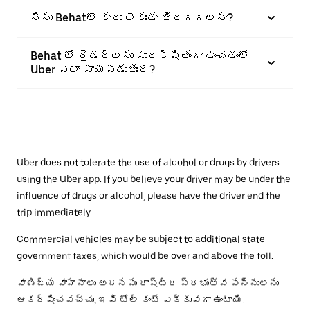
నేను Behatలో కారు లేకుండా తిరగగలనా?
Behat లో రైడర్‌లను సురక్షితంగా ఉంచడంలో
Uber ఎలా సాయపడుతుంది?
Uber does not tolerate the use of alcohol or drugs by drivers
using the Uber app. If you believe your driver may be under the
influence of drugs or alcohol, please have the driver end the
trip immediately.
Commercial vehicles may be subject to additional state
government taxes, which would be over and above the toll.
వాణిజ్య వాహనాలు అదనపు రాష్ట్ర ప్రభుత్వ పన్నులను
ఆకర్షించవచ్చు, ఇవి టోల్ కంటే ఎక్కువగా ఉంటాయి.