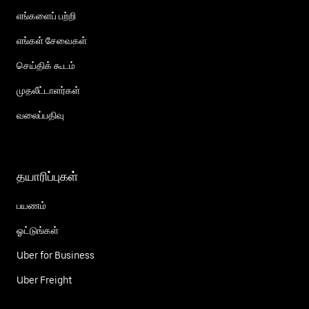
எங்களைப் பற்றி
எங்கள் சேவைகள்
செய்திக் கூடம்
முதலீட்டாளர்கள்
வலைப்பதிவு
தயாரிப்புகள்
பயணம்
ஓட்டுங்கள்
Uber for Business
Uber Freight