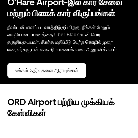
O'Hare Airport-இல் கார் சேவை
மற்றும் பிளாக் கார் விருப்பங்கள்
நீண்ட விமானப் பயணத்திற்குப் பிறகு, நீங்கள் மேலும்
வசதியான பயணத்தை Uber Black உடன் பெற
தகுதியுடையவர். சிறந்த மதிப்பீடு பெற்ற தொழில்முறை
டிரைவர்களுடன் லக்ஷுரி வாகனங்களை அனுபவிக்கவும்.
உங்கள் தேர்வுகளை ஆராயுங்கள்
ORD Airport பற்றிய முக்கியக்
கேள்விகள்