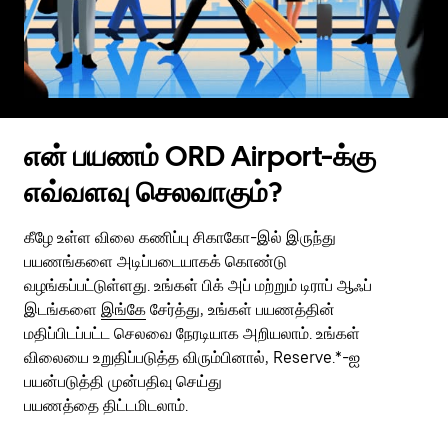
என் பயணம் ORD Airport-க்கு
எவ்வளவு செலவாகும்?
கீழே உள்ள விலை கணிப்பு சிகாகோ-இல் இருந்து
பயணங்களை அடிப்படையாகக் கொண்டு
வழங்கப்பட்டுள்ளது. உங்கள் பிக் அப் மற்றும் டிராப் ஆஃப்
இடங்களை
இங்கே
சேர்த்து, உங்கள் பயணத்தின்
மதிப்பிடப்பட்ட செலவை நேரடியாக அறியலாம். உங்கள்
விலையை உறுதிப்படுத்த விரும்பினால், Reserve.*-ஐ
பயன்படுத்தி முன்பதிவு செய்து
பயணத்தை திட்டமிடலாம்.