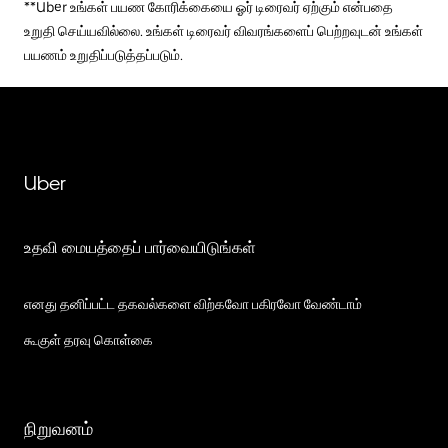
**Uber உங்கள் பயண கோரிக்கையை ஓர் டிரைவர் ஏற்கும் என்பதை
உறுதி செய்யவில்லை. உங்கள் டிரைவர் விவரங்களைப் பெற்றவுடன் உங்கள்
பயணம் உறுதிப்படுத்தப்படும்.
Uber
உதவி மையத்தைப் பார்வையிடுங்கள்
எனது தனிப்பட்ட தகவல்களை விற்கவோ பகிரவோ வேண்டாம்
கூகுள் தரவு கொள்கை
நிறுவனம்