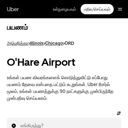
முதன்மைப்
பக்கத்திற்குச்
Uber
உள்நுழையவும்
பதிவு செய்யவும்
செல்லவும்
பயணம்
அமெரிக்கா
>
Illinois
>
Chicago
>
ORD
O'Hare Airport
உங்கள் பயண விவரங்களைக் கொடுத்துவிட்டு எப்போது
பயணம் தேவை என்பதை மட்டும் கூறுங்கள். Uber ரிசர்வ்
மூலம், உங்கள் பயணத்துக்கு 90 நாட்களுக்கு முன்பிருந்தே
முன்பதிவு செய்யலாம்.
எங்கிருந்து?