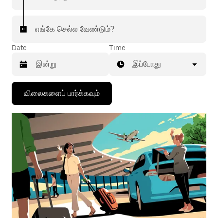
எங்கே செல்ல வேண்டும்?
Date
Time
இப்போது
கீழ்நோக்கிய
விலைகளைப் பார்க்கவும்
அம்புக்குறியை
அழுத்தி
நாட்காட்டியைத்
தொடர்புகொள்ளவும்,
தேதியைத்
தேர்ந்தெடுக்கவும்.
நாட்காட்டியை
மூட
எஸ்கேப்
பொத்தான்
அழுத்தவும்.