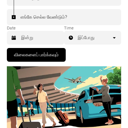
எங்கே செல்ல வேண்டும்?
Date
Time
இப்போது
கீழ்நோக்கிய
விலைகளைப் பார்க்கவும்
அம்புக்குறியை
அழுத்தி
நாட்காட்டியைத்
தொடர்புகொள்ளவும்,
தேதியைத்
தேர்ந்தெடுக்கவும்.
நாட்காட்டியை
மூட
எஸ்கேப்
பொத்தான்
அழுத்தவும்.