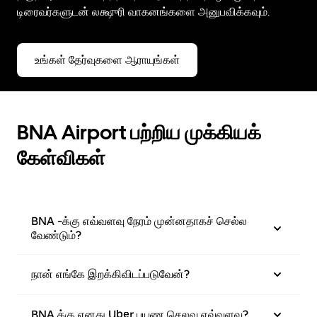
டிரைவர்களுடன் லக்ஷுரி வாகனங்களை அனுபவிக்கவும்.
உங்கள் தேர்வுகளை ஆராயுங்கள்
BNA Airport பற்றிய முக்கியக்
கேள்விகள்
BNA -க்கு எவ்வளவு நேரம் முன்னதாகச் செல்ல
வேண்டும்?
நான் எங்கே இறக்கிவிடப்படுவேன்?
BNA க்கு எனது Uber பயண செலவு எவ்வளவு?