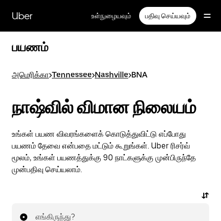
முதன்மைப்
பக்கத்திற்குச்
Uber
உள்நுழையவும்
பதிவு செய்யவும்
செல்லவும்
பயணம்
அமெரிக்கா
>
Tennessee
>
Nashville
>
BNA
நாஷ்வில் விமான நிலையம்
உங்கள் பயண விவரங்களைக் கொடுத்துவிட்டு எப்போது
பயணம் தேவை என்பதை மட்டும் கூறுங்கள். Uber ரிசர்வ்
மூலம், உங்கள் பயணத்துக்கு 90 நாட்களுக்கு முன்பிருந்தே
முன்பதிவு செய்யலாம்.
எங்கிருந்து?