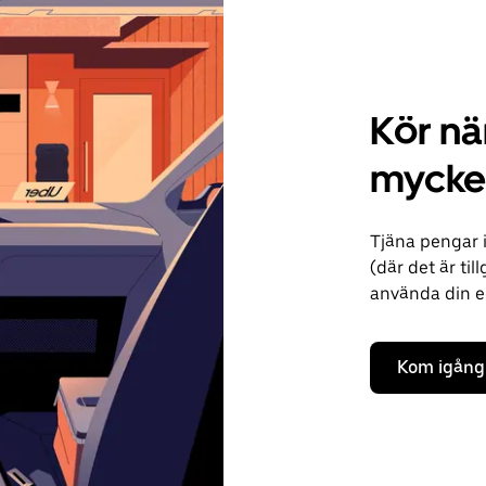
Kör när
mycke
Tjäna pengar 
(där det är til
använda din ege
Kom igång