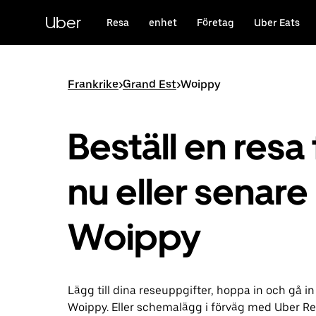
Hoppa
till
Uber
Resa
enhet
Företag
Uber Eats
huvudinnehållet
Frankrike
>
Grand Est
>
Woippy
Beställ en resa 
nu eller senare 
Woippy
Lägg till dina reseuppgifter, hoppa in och gå in
Woippy. Eller schemalägg i förväg med Uber Re