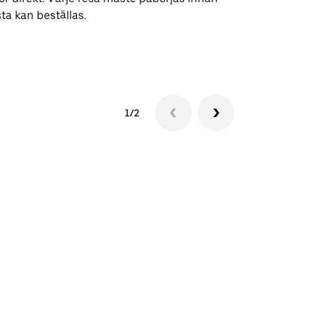
ta kan beställas.
Se tillgängli
1/2