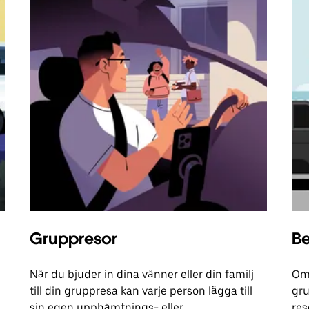
Gruppresor
Be
När du bjuder in dina vänner eller din familj
Om 
till din gruppresa kan varje person lägga till
gru
sin egen upphämtnings- eller
res