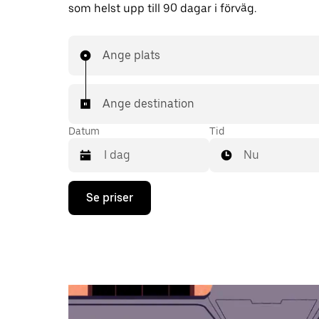
som helst upp till 90 dagar i förväg.
Ange plats
Ange destination
Datum
Tid
Nu
Tryck
Se priser
på
nedåtpilen
för
att
använda
kalendern
och
välja
ett
datum.