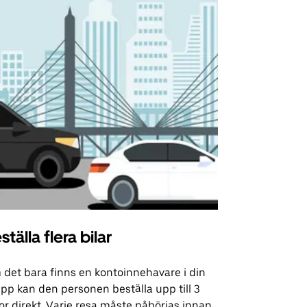
ställa flera bilar
Uber Shu
det bara finns en kontoinnehavare i din
Vårt shuttle-
pp kan den personen beställa upp till 3
utvalda flyg
or direkt. Varje resa måste påbörjas innan
evenemangsp