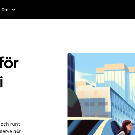
Om
för
i
 och runt
serve när