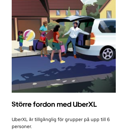
Större fordon med UberXL
Gr
UberXL är tillgänglig för grupper på upp till 6
När d
personer.
din 