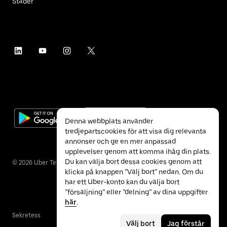
Städer
Denna webbplats använder
tredjepartscookies för att visa dig relevanta
annonser och ge en mer anpassad
upplevelser genom att komma ihåg din plats.
Du kan välja bort dessa cookies genom att
©
2026
Uber Technologies Inc.
klicka på knappen ”Välj bort” nedan. Om du
har ett Uber-konto kan du välja bort
”försäljning” eller ”delning” av dina uppgifter
här
.
Sekretess
Tillgänglighet
Villkor
Välj bort
Jag förstår