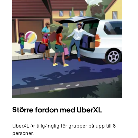
Större fordon med UberXL
Gr
UberXL är tillgänglig för grupper på upp till 6
När d
personer.
din 