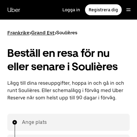
Hoppa
till
Uber
Logga in
Registrera dig
huvudinnehållet
Frankrike
>
Grand Est
>
Soulières
Beställ en resa för nu
eller senare i Soulières
Lägg till dina reseuppgifter, hoppa in och gå in och
runt Soulières. Eller schemalägg i förväg med Uber
Reserve när som helst upp till 90 dagar i förväg.
Ange plats