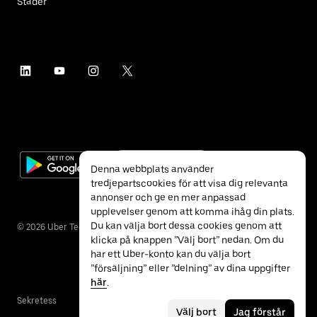
Städer
Denna webbplats använder
tredjepartscookies för att visa dig relevanta
annonser och ge en mer anpassad
upplevelser genom att komma ihåg din plats.
Du kan välja bort dessa cookies genom att
©
2026
Uber Technologies Inc.
klicka på knappen ”Välj bort” nedan. Om du
har ett Uber-konto kan du välja bort
”försäljning” eller ”delning” av dina uppgifter
här
.
Sekretess
Tillgänglighet
Villkor
Välj bort
Jag förstår