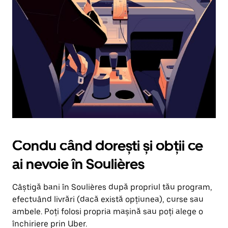
în
jos.
Închide
calendarul
apăsând
pe
butonul
Escape.
Condu când dorești și obții ce
ai nevoie în Soulières
Câștigă bani în Soulières după propriul tău program,
efectuând livrări (dacă există opțiunea), curse sau
ambele. Poți folosi propria mașină sau poți alege o
închiriere prin Uber.