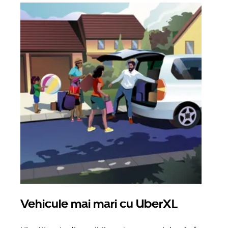
Vehicule mai mari cu UberXL
Căl