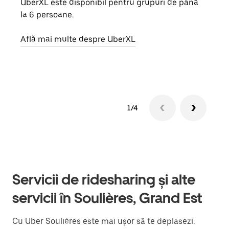
UberXL este disponibil pentru grupuri de până
Când 
la 6 persoane.
de g
prop
Află mai multe despre UberXL
Află
1/4
Servicii de ridesharing și alte
servicii în Soulières, Grand Est
Cu Uber Soulières este mai ușor să te deplasezi.