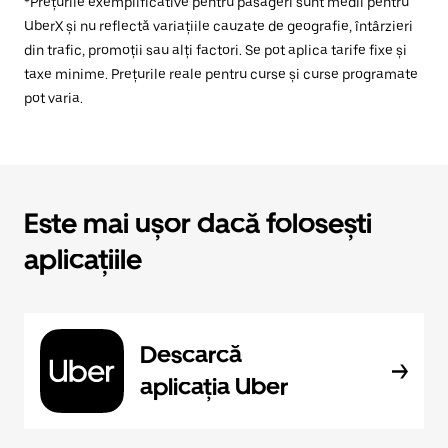
*Prețurile exemplificative pentru pasageri sunt medii pentru
UberX și nu reflectă variațiile cauzate de geografie, întârzieri
din trafic, promoții sau alți factori. Se pot aplica tarife fixe și
taxe minime. Prețurile reale pentru curse și curse programate
pot varia.
Este mai ușor dacă folosești
aplicațiile
Descarcă
aplicația Uber