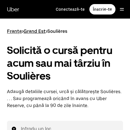
Accesează
direct
Uber
Conectează-te
Înscrie-te
conținutul
principal
Franța
>
Grand Est
>
Soulières
Solicită o cursă pentru
acum sau mai târziu în
Soulières
Adaugă detaliile cursei, urcă și călătorește Soulières.
. . . Sau programează oricând în avans cu Uber
Reserve, cu până la 90 de zile înainte.
Introdu un loc