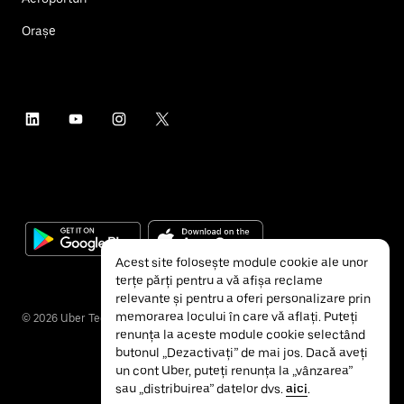
Orașe
Acest site folosește module cookie ale unor
terțe părți pentru a vă afișa reclame
relevante și pentru a oferi personalizare prin
memorarea locului în care vă aflați. Puteți
©
2026
Uber Technologies Inc.
renunța la aceste module cookie selectând
butonul „Dezactivați” de mai jos. Dacă aveți
un cont Uber, puteți renunța la „vânzarea”
sau „distribuirea” datelor dvs.
aici
.