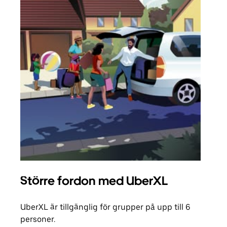
Större fordon med UberXL
Gr
UberXL är tillgänglig för grupper på upp till 6
När d
personer.
din 