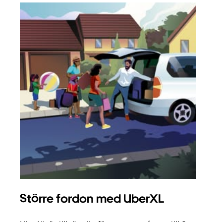
Större fordon med UberXL
Gr