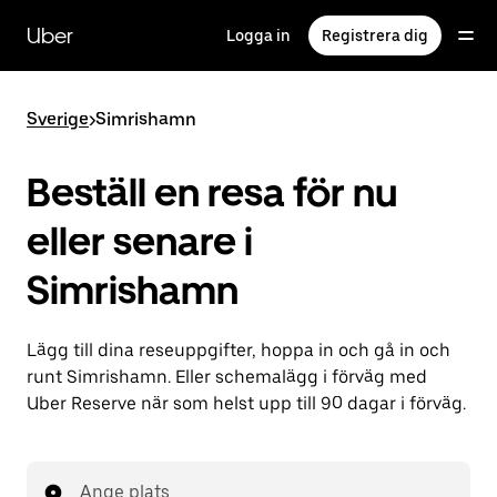
Hoppa
till
Uber
Logga in
Registrera dig
huvudinnehållet
Sverige
>
Simrishamn
Beställ en resa för nu
eller senare i
Simrishamn
Lägg till dina reseuppgifter, hoppa in och gå in och
runt Simrishamn. Eller schemalägg i förväg med
Uber Reserve när som helst upp till 90 dagar i förväg.
Ange plats