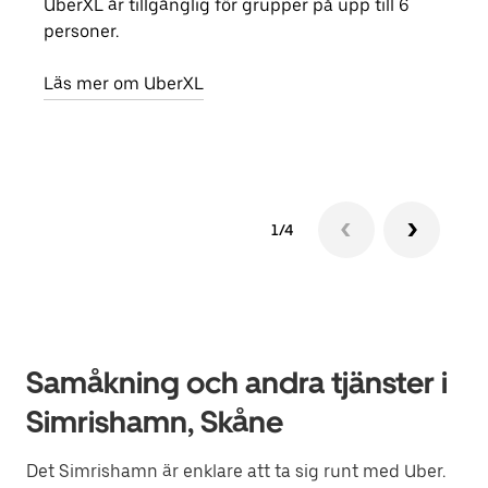
UberXL är tillgänglig för grupper på upp till 6
När d
personer.
din 
egen
Läs mer om UberXL
Läs 
1/4
Samåkning och andra tjänster i
Simrishamn, Skåne
Det Simrishamn är enklare att ta sig runt med Uber.