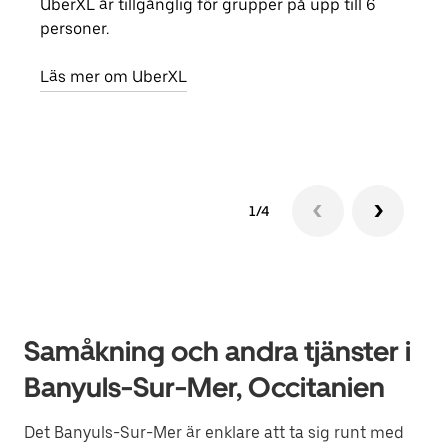
UberXL är tillgänglig för grupper på upp till 6
När d
personer.
din 
egen
Läs mer om UberXL
Läs 
1/4
Samåkning och andra tjänster i
Banyuls-Sur-Mer, Occitanien
Det Banyuls-Sur-Mer är enklare att ta sig runt med