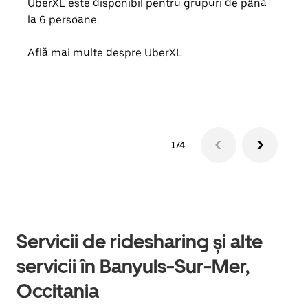
UberXL este disponibil pentru grupuri de până
Când 
la 6 persoane.
de g
prop
Află mai multe despre UberXL
Află
1/4
Servicii de ridesharing și alte
servicii în Banyuls-Sur-Mer,
Occitania