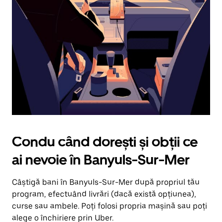
în
jos.
Închide
calendarul
apăsând
pe
butonul
Escape.
Condu când dorești și obții ce
ai nevoie în Banyuls-Sur-Mer
Câștigă bani în Banyuls-Sur-Mer după propriul tău
program, efectuând livrări (dacă există opțiunea),
curse sau ambele. Poți folosi propria mașină sau poți
alege o închiriere prin Uber.