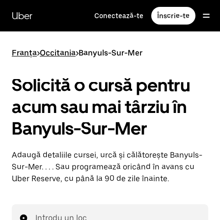
Accesează
direct
Uber
Conectează-te
Înscrie-te
conținutul
principal
Franța
>
Occitania
>
Banyuls-Sur-Mer
Solicită o cursă pentru
acum sau mai târziu în
Banyuls-Sur-Mer
Adaugă detaliile cursei, urcă și călătorește Banyuls-
Sur-Mer. . . . Sau programează oricând în avans cu
Uber Reserve, cu până la 90 de zile înainte.
Introdu un loc