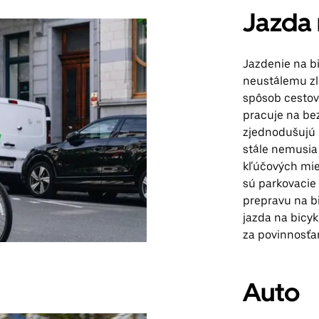
Jazda 
Jazdenie na bi
neustálemu zl
spôsob cestova
pracuje na be
zjednodušujú o
stále nemusia 
kľúčových mie
sú parkovacie 
prepravu na bi
jazda na bicyk
za povinnosťa
Auto