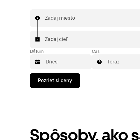
Zadaj miesto
Zadaj cieľ
Dátum
Čas
Teraz
Stlačením
Pozrieť si ceny
šípky
nadol
prechádzaj
kalendárom
a
vyber
dátum.
Kalendár
zatvoríš
Spôsoby, ako 
stlačením
klávesu