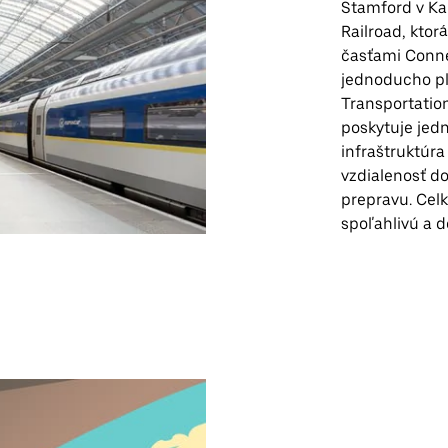
Stamford v Kal
Railroad, kto
časťami Connec
jednoducho pl
Transportatio
poskytuje jed
infraštruktúra
vzdialenosť d
prepravu. Cel
spoľahlivú a d