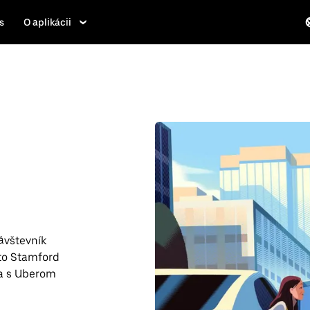
s
O aplikácii
ávštevník
to Stamford
ela s Uberom