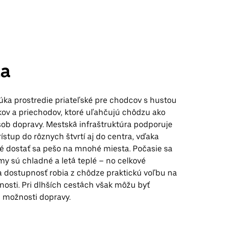
a
ka prostredie priateľské pre chodcov s hustou
kov a priechodov, ktoré uľahčujú chôdzu ako
ob dopravy. Mestská infraštruktúra podporuje
stup do rôznych štvrtí aj do centra, vďaka
 dostať sa pešo na mnohé miesta. Počasie sa
my sú chladné a letá teplé – no celkové
a dostupnosť robia z chôdze praktickú voľbu na
enosti. Pri dlhších cestách však môžu byť
é možnosti dopravy.