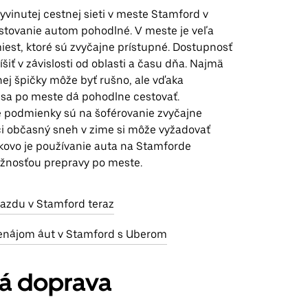
vinutej cestnej sieti v meste Stamford v
cestovanie autom pohodlné. V meste je veľa
iest, ktoré sú zvyčajne prístupné. Dostupnosť
íšiť v závislosti od oblasti a času dňa. Najmä
ej špičky môže byť rušno, ale vďaka
e sa po meste dá pohodlne cestovať.
 podmienky sú na šoférovanie zvyčajne
oci občasný sneh v zime si môže vyžadovať
lkovo je používanie auta na Stamforde
žnosťou prepravy po meste.
jazdu v Stamford teraz
enájom áut v Stamford s Uberom
ná doprava