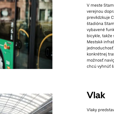
V meste Stamf
verejnou dopr
prevádzkuje CT
štadióna Stam
vybavené funk
bicykle, takže
Mestská infraš
jednoduchosť c
konkrétnej tra
možnosť navig
chcú vyhnúť š
Vlak
Vlaky predsta