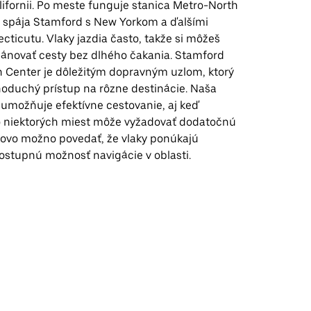
ifornii. Po meste funguje stanica Metro-North
rá spája Stamford s New Yorkom a ďalšími
ticutu. Vlaky jazdia často, takže si môžeš
ánovať cesty bez dlhého čakania. Stamford
n Center je dôležitým dopravným uzlom, ktorý
noduchý prístup na rôzne destinácie. Naša
 umožňuje efektívne cestovanie, aj keď
o niektorých miest môže vyžadovať dodatočnú
kovo možno povedať, že vlaky ponúkajú
ostupnú možnosť navigácie v oblasti.