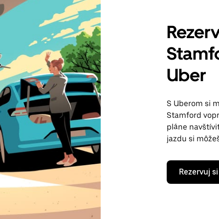
Rezerv
Stamf
Uber
S Uberom si m
Stamford vopre
pláne navštívi
jazdu si môže
Rezervuj si