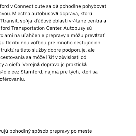
ord v Connecticute sa dá pohodlne pohybovať
avou. Miestna autobusová doprava, ktorú
transit, spája kľúčové oblasti vrátane centra a
ford Transportation Center. Autobusy sú
ciami na uľahčenie prepravy a môžu prevážať
 sú flexibilnou voľbou pre mnoho cestujúcich.
truktúra tieto služby dobre podporuje, ale
estovania sa môže líšiť v závislosti od
sy a cieľa. Verejná doprava je praktická
ácie cez Stamford, najmä pre tých, ktorí sa
oférovaniu.
vujú pohodlný spôsob prepravy po meste