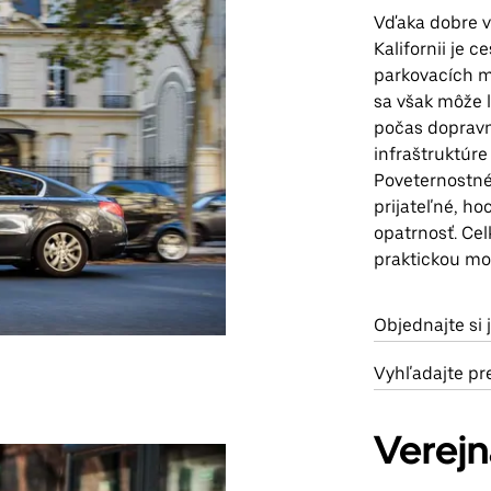
Vďaka dobre vy
Kalifornii je 
parkovacích m
sa však môže l
počas dopravn
infraštruktúr
Poveternostné
prijateľné, h
opatrnosť. Ce
praktickou mo
Objednajte si 
Vyhľadajte pr
Verej