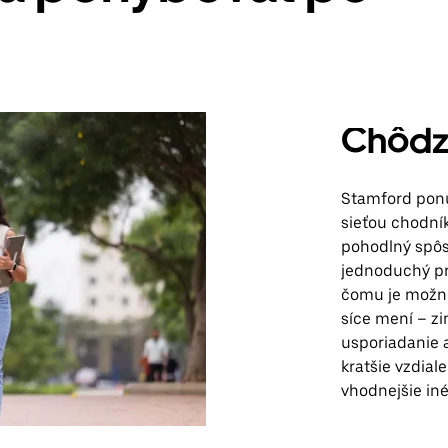
Chôdz
Stamford ponú
sieťou chodní
pohodlný spôs
jednoduchý prí
čomu je možné
síce mení – zi
usporiadanie 
kratšie vzdial
vhodnejšie in