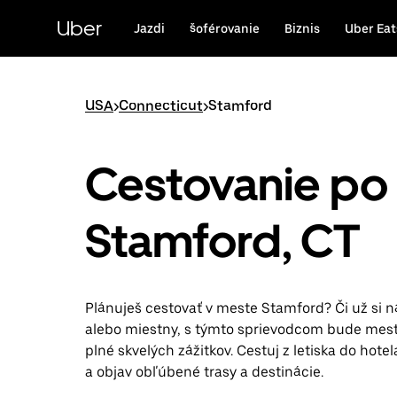
Preskočiť
na
Uber
Jazdi
šoférovanie
Biznis
Uber Eat
hlavný
obsah
USA
>
Connecticut
>
Stamford
Cestovanie po
Stamford, CT
Plánuješ cestovať v meste Stamford? Či už si n
alebo miestny, s týmto sprievodcom bude mes
plné skvelých zážitkov. Cestuj z letiska do hot
a objav obľúbené trasy a destinácie.