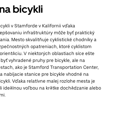
na bicykli
cykli v Stamforde v Kalifornii vďaka
epšovaniu infraštruktúry môže byť praktický
nia. Mesto skvalitňuje cyklistické chodníky a
zpečnostných opatreniach, ktoré cyklistom
rientáciu. V niektorých oblastiach síce ešte
byť vyhradené pruhy pre bicykle, ale na
stach, ako je Stamford Transportation Center,
a nabíjacie stanice pre bicykle vhodné na
cykli. Vďaka relatívne malej rozlohe mesta je
li ideálnou voľbou na krátke dochádzanie alebo
mi.