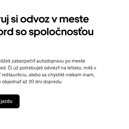
uj si odvoz v meste
ord so spoločnosťou
ôžeš zabezpečiť autodopravu po meste
d. Či už potrebuješ odviezť na letisko, máš v
ť reštauráciu, alebo sa chystáš niekam inam,
š objednať až 30 dní dopredu.
 jazdu