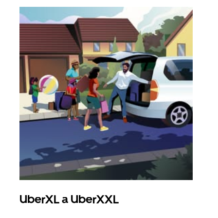
UberXL a UberXXL
Sku