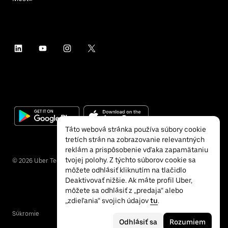
Táto webová stránka používa súbory cookie
tretích strán na zobrazovanie relevantných
reklám a prispôsobenie vďaka zapamätaniu
tvojej polohy. Z týchto súborov cookie sa
©
2026
Uber Technologies Inc.
môžete odhlásiť kliknutím na tlačidlo
Deaktivovať nižšie. Ak máte profil Uber,
môžete sa odhlásiť z „predaja“ alebo
„zdieľania“ svojich údajov
tu
.
Súkromie
Prístupnosť
Podmienky
Odhlásiť sa
Rozumiem