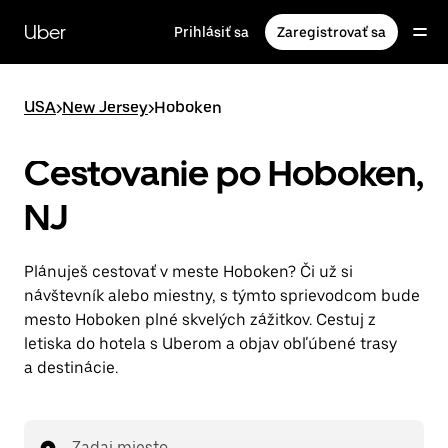
Preskočiť
na
Uber
Prihlásiť sa
Zaregistrovať sa
hlavný
obsah
USA
>
New Jersey
>
Hoboken
Cestovanie po Hoboken,
NJ
Plánuješ cestovať v meste Hoboken? Či už si
návštevník alebo miestny, s týmto sprievodcom bude
mesto Hoboken plné skvelých zážitkov. Cestuj z
letiska do hotela s Uberom a objav obľúbené trasy
a destinácie.
Zadaj miesto