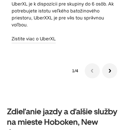
UberXL je k dispozícii pre skupiny do 6 osôb. Ak
Keď 
potrebujete istotu veľkého batožinového
skup
priestoru, UberXXL je pre vás tou správnou
mies
voľbou.
Zist
Zistite viac o UberXL
1/4
Zdieľanie jazdy a ďalšie služby
na mieste Hoboken, New