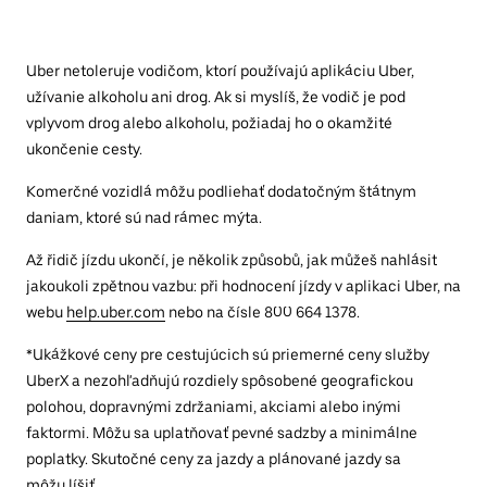
Uber netoleruje vodičom, ktorí používajú aplikáciu Uber,
užívanie alkoholu ani drog. Ak si myslíš, že vodič je pod
vplyvom drog alebo alkoholu, požiadaj ho o okamžité
ukončenie cesty.
Komerčné vozidlá môžu podliehať dodatočným štátnym
daniam, ktoré sú nad rámec mýta.
Až řidič jízdu ukončí, je několik způsobů, jak můžeš nahlásit
jakoukoli zpětnou vazbu: při hodnocení jízdy v aplikaci Uber, na
webu
help.uber.com
nebo na čísle 800 664 1378.
*Ukážkové ceny pre cestujúcich sú priemerné ceny služby
UberX a nezohľadňujú rozdiely spôsobené geografickou
polohou, dopravnými zdržaniami, akciami alebo inými
faktormi. Môžu sa uplatňovať pevné sadzby a minimálne
poplatky. Skutočné ceny za jazdy a plánované jazdy sa
môžu líšiť.