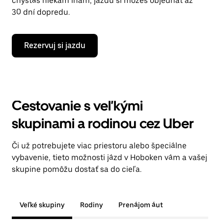
chystáš niekam inam, jazdu si môžeš objednať až
30 dní dopredu.
Rezervuj si jazdu
Cestovanie s veľkými
skupinami a rodinou cez Uber
Či už potrebujete viac priestoru alebo špeciálne
vybavenie, tieto možnosti jázd v Hoboken vám a vašej
skupine pomôžu dostať sa do cieľa.
Veľké skupiny
Rodiny
Prenájom áut