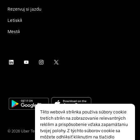
Rezervuj si jazdu
Letiská
Mestá
Táto webová stránka používa súbory cookie
tretích strán na zobrazovanie relevantných
reklám a prispôsobenie vďaka zapamätaniu
tvojej polohy. Z týchto súborov cookie sa
©
2026
Uber Technologies Inc.
môžete odhlásiť kliknutím na tlačidlo