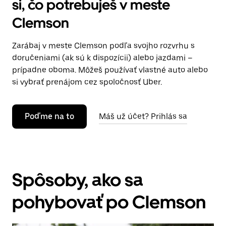
si, čo potrebuješ v meste
Clemson
Zarábaj v meste Clemson podľa svojho rozvrhu s
doručeniami (ak sú k dispozícii) alebo jazdami –
prípadne oboma. Môžeš používať vlastné auto alebo
si vybrať prenájom cez spoločnosť Uber.
Poďme na to
Máš už účet? Prihlás sa
Spôsoby, ako sa
pohybovať po Clemson