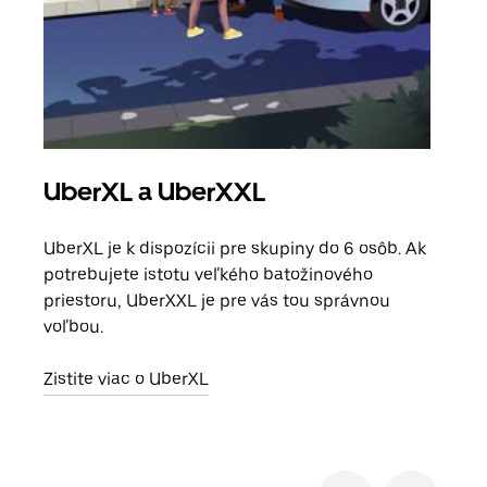
UberXL a UberXXL
Sku
UberXL je k dispozícii pre skupiny do 6 osôb. Ak
Keď 
potrebujete istotu veľkého batožinového
skup
priestoru, UberXXL je pre vás tou správnou
mies
voľbou.
Zist
Zistite viac o UberXL