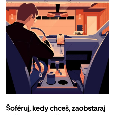
Kalendár
zatvoríš
stlačením
klávesu
Esc.
Šoféruj, kedy chceš, zaobstaraj