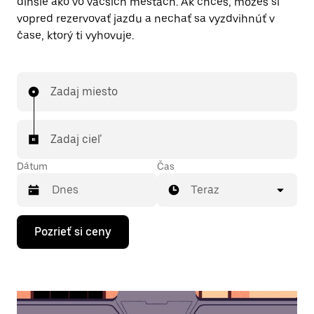
dlhšie ako vo väčších mestách. Ak chceš, môžeš si
vopred rezervovať jazdu a nechať sa vyzdvihnúť v
čase, ktorý ti vyhovuje.
Zadaj miesto
Zadaj cieľ
Dátum
Čas
Teraz
Stlačením
Pozrieť si ceny
šípky
nadol
prechádzaj
kalendárom
a
vyber
dátum.