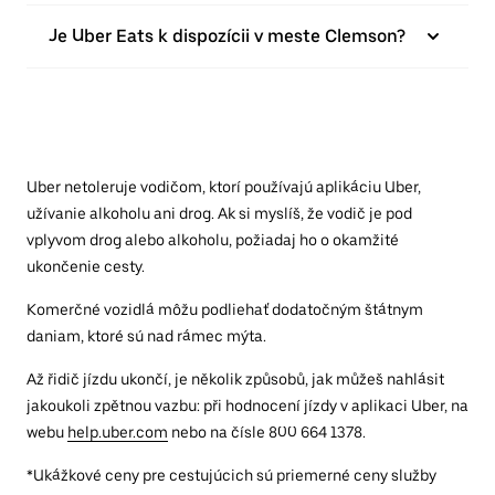
Je Uber Eats k dispozícii v meste Clemson?
Uber netoleruje vodičom, ktorí používajú aplikáciu Uber,
užívanie alkoholu ani drog. Ak si myslíš, že vodič je pod
vplyvom drog alebo alkoholu, požiadaj ho o okamžité
ukončenie cesty.
Komerčné vozidlá môžu podliehať dodatočným štátnym
daniam, ktoré sú nad rámec mýta.
Až řidič jízdu ukončí, je několik způsobů, jak můžeš nahlásit
jakoukoli zpětnou vazbu: při hodnocení jízdy v aplikaci Uber, na
webu
help.uber.com
nebo na čísle 800 664 1378.
*Ukážkové ceny pre cestujúcich sú priemerné ceny služby