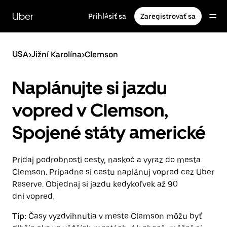
Preskočiť
na
Uber
Prihlásiť sa
Zaregistrovať sa
hlavný
obsah
USA
>
Jižní Karolína
>
Clemson
Naplánujte si jazdu
vopred v Clemson,
Spojené státy americké
Pridaj podrobnosti cesty, naskoč a vyraz do mesta
Clemson. Prípadne si cestu naplánuj vopred cez Uber
Reserve. Objednaj si jazdu kedykoľvek až 90
dní vopred.
Tip:
Časy vyzdvihnutia v meste Clemson môžu byť