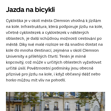
Jazda na bicykli
Cyklistika je v okolí města Clemson vhodná k jízdám
na kole. Infrastruktura, která podporuje jízdu na kole,
včetně cyklostezek a cyklostezek v některých
oblastech, je další schůdnou možností cestování po
městě. Díky své malé rozloze se dá snadno dostat na
kole do mnoha destinací, zejména v okolí Clemson
University a přilehlých čtvrtí. Terén je mírně
kopcovitý, což může v určitých oblastech vyžadovat
určité úsilí. Povětrnostní podmínky jsou obecně
příznivé pro jízdu na kole, i když občasný déšť nebo
horko můžou mít vliv na pohodlí.