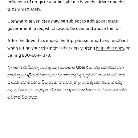
influence of drugs or alcohol, please have the driver end the
trip immediately.
Commercial vehicles may be subject to additional state
government taxes, which would be over and above the toll.
After the driver has ended the trip, please report any feedback
when rating your trip in the Uber app, visiting
help.uber.com
, or
calling 800-664-1378.
*උදාහරණ රියදුරු ගාස්තු යනු සාමාන්‍ය UberX ගාස්තු පමණක් වන
අතර භූගෝලීය ස්ථානය, රථ වාහන තදබදය, ප්‍රවර්ධන හෝ වෙනත්
සාධක මත වෙනස් විය හැක. තහවුරු කළ ගාස්තු සහ අවම ගාස්තු
අදාළ විය හැක. සැබෑ ගාස්තු සහ කාලසටහන්ගත ගමන් සඳහා ගාස්තු
වෙනස් විය හැක.