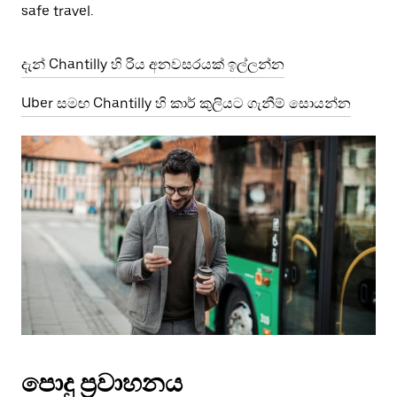
safe travel.
දැන් Chantilly හි රිය අනවසරයක් ඉල්ලන්න
Uber සමඟ Chantilly හි කාර් කුලියට ගැනීම් සොයන්න
පොදු ප්‍රවාහනය