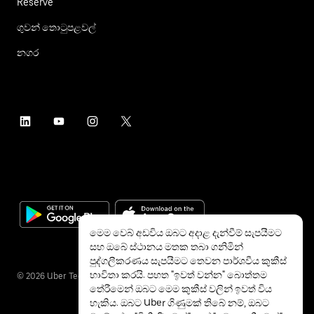
Reserve
ගුවන් තොටුපළවල්
නගර
මෙම වෙබ් අඩවිය ඔබට අදාළ දැන්වීම් සැපයීමට
සහ ඔබේ ස්ථානය මතක තබා ගනිමින්
පුද්ගලීකරණය සැපයීමට තෙවන පාර්ශවීය කුකීස්
භාවිතා කරයි. පහත "ඉවත් වන්න" බොත්තම
©
2026
Uber Technologies Inc.
තේරීමෙන් ඔබට මෙම කුකීස් වලින් ඉවත් විය
හැකිය. ඔබට Uber ගිණුමක් තිබේ නම්, ඔබට