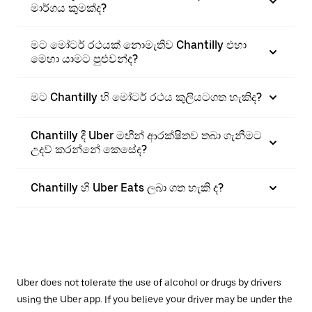
මාර්ගය කුමක්ද?
මට මෝටර් රථයක් නොමැතිව Chantilly එහා
මෙහා යාමට පුළුවන්ද?
මට Chantilly හි මෝටර් රථය කුලියටගත හැකිද?
Chantilly දී Uber මඟීන් ආරක්ෂිතව තබා ගැනීමට
උදව් කරන්නේ කෙසේද?
Chantilly හි Uber Eats ලබා ගත හැකි ද?
Uber does not tolerate the use of alcohol or drugs by drivers
using the Uber app. If you believe your driver may be under the