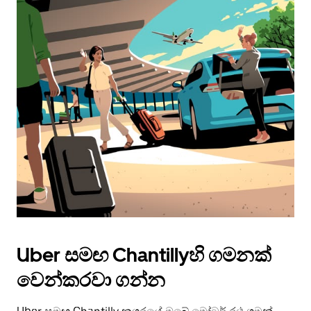
Uber සමඟ Chantillyහි ගමනක්
වෙන්කරවා ගන්න