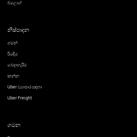
බ්ලොග්
නිෂ්පාදන
ගමන්
රියදිය
බෙදාහැරීම
කන්න
Uber ව්‍යාපාර සඳහා
Uber Freight
ගමන