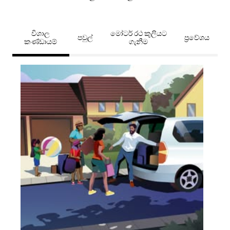
විශාල
මෝටර් රථ කුලියට
පවුල්
ප්‍රවේශය
කණ්ඩායම්
ගැනීම