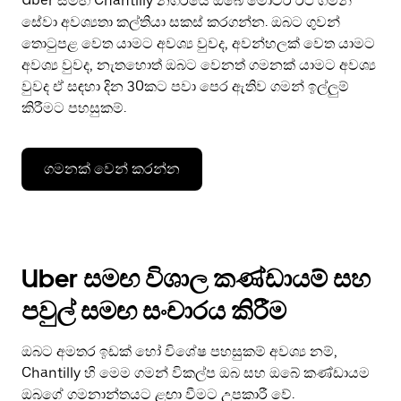
Uber සමඟ Chantilly නගරයේ ඔබේ මෝටර් රථ ගමන්
සේවා අවශ්‍යතා කල්තියා සකස් කරගන්න. ඔබට ගුවන්
තොටුපළ වෙත යාමට අවශ්‍ය වුවද, අවන්හලක් වෙත යාමට
අවශ්‍ය වුවද, නැතහොත් ඔබට වෙනත් ගමනක් යාමට අවශ්‍ය
වුවද ඒ සඳහා දින 30කට පවා පෙර ඇතිව ගමන් ඉල්ලුම්
කිරීමට පහසුකම්.
ගමනක් වෙන් කරන්න
Uber සමඟ විශාල කණ්ඩායම් සහ
පවුල් සමඟ සංචාරය කිරීම
ඔබට අමතර ඉඩක් හෝ විශේෂ පහසුකම් අවශ්‍ය නම්,
Chantilly හි මෙම ගමන් විකල්ප ඔබ සහ ඔබේ කණ්ඩායම
ඔබගේ ගමනාන්තයට ළඟා වීමට උපකාරී වේ.