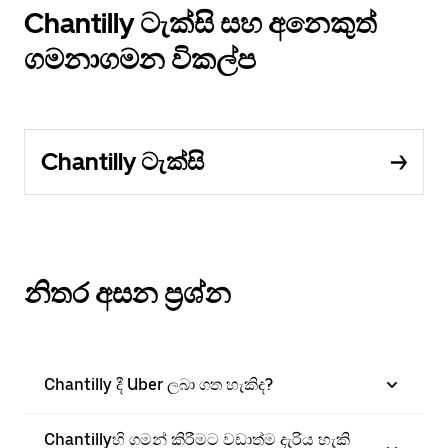
Chantilly ටැක්සි සහ අනෙකුත්
ගමනාගමන විකල්ප
Chantilly ටැක්සි
නිතර අසන ප්‍රශ්න
Chantilly දී Uber ලබා ගත හැකිද?
Chantillyහි ගමන් කිරීමට වඩාත්ම දැරිය හැකි