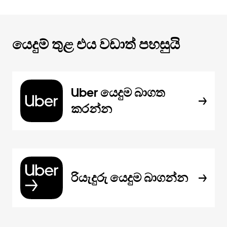
යෙදුම් තුළ එය වඩාත් පහසුයි
Uber යෙදුම බාගත
කරන්න
රියැදුරු යෙදුම බාගන්න