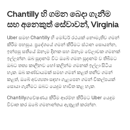
Chantilly හි ගමන බෙදා ගැනීම
සහ අනෙකුත් සේවාවන්, Virginia
Uber සමඟ Chantilly හි මෝටර් රථයක් නොමැතිව ගමන්
කිරීම පහසුය. ප්‍රදේශයේ ගමන් කිරීමට ස්ථාන සොයන්න,
ඉන්පසු සතියේ ඕනෑම දිනක සහ ඕනෑම වේලාවක ගමනක්
ඉල්ලන්න. ඔබ සූදානම් විට ඔබේ ගමන සූදානම් ව තිබීමට
ඔබට තත්‍ය කාලීනව හෝ කලින්ම ගමනක් ඉල්ලා සිටිය
හැක. ඔබ කණ්ඩායමක් සමඟ ගමන් කළත් තනිව ගමන්
කළත්, ඔබේ අවශ්‍යතා සඳහා ගැළපෙන ගමන් විකල්පයක්
සොයා ගැනීමට ඔබට යෙදුම භාවිත කළ හැක.
Chantillyගවේෂණය කිරීම ආරම්භ කිරීමට Uber යෙදුම
විවෘත කර ඔබේ ගමනාන්තය ඇතුළත් කරන්න.