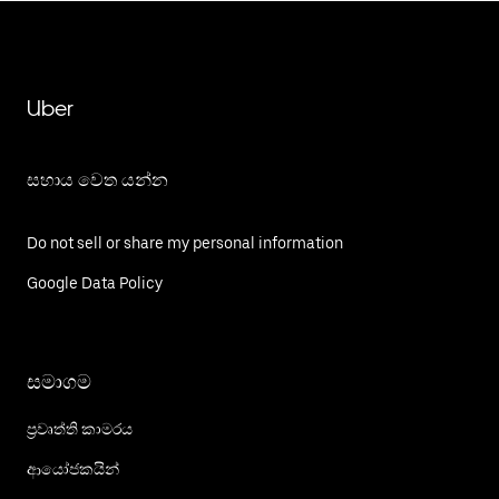
Uber
සහාය වෙත යන්න
Do not sell or share my personal information
Google Data Policy
සමාගම
ප්‍රවෘත්ති කාමරය
ආයෝජකයින්