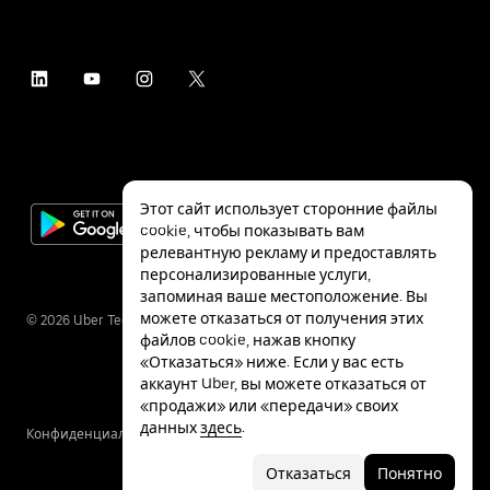
Этот сайт использует сторонние файлы
cookie, чтобы показывать вам
релевантную рекламу и предоставлять
персонализированные услуги,
запоминая ваше местоположение. Вы
можете отказаться от получения этих
©
2026
Uber Technologies Inc.
файлов cookie, нажав кнопку
«Отказаться» ниже. Если у вас есть
аккаунт Uber, вы можете отказаться от
«продажи» или «передачи» своих
данных
здесь
.
Конфиденциальность
Специальные
Условия
возможности
Отказаться
Понятно