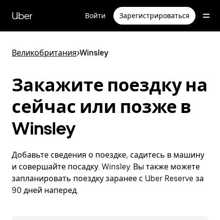
Пропустить
и
Uber
Войти
Зарегистрироваться
перейти
к
основному
содержимому
Великобритания
>
Winsley
Закажите поездку на
сейчас или позже в
Winsley
Добавьте сведения о поездке, садитесь в машину
и совершайте посадку. Winsley. Вы также можете
запланировать поездку заранее с Uber Reserve за
90 дней наперед.