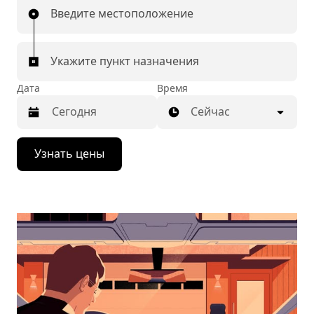
Введите местоположение
Укажите пункт назначения
Дата
Время
Сейчас
Нажмите
Узнать цены
стрелку
вниз,
чтобы
перейти
к
календарю
и
выбрать
дату.
Чтобы
закрыть
календарь,
нажмите