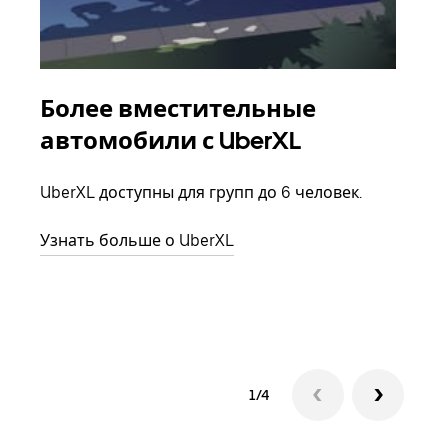
Более вместительные
Гр
автомобили с UberXL
Когд
семь
UberXL доступны для групп до 6 человек.
выбр
назн
Узнать больше о UberXL
Узна
1/4