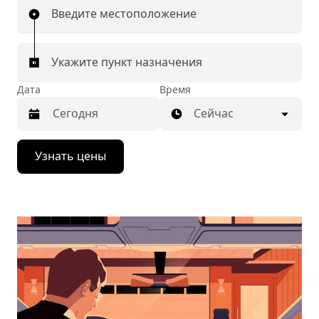
Введите местоположение
Укажите пункт назначения
Дата
Время
Сейчас
Нажмите
Узнать цены
стрелку
вниз,
чтобы
перейти
к
календарю
и
выбрать
дату.
Чтобы
закрыть
календарь,
нажмите