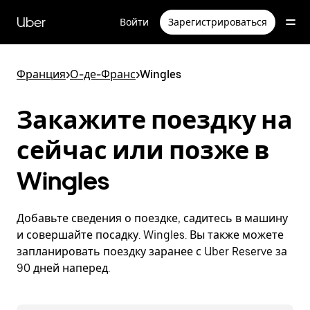
Пропустить
и
Uber
Войти
Зарегистрироваться
перейти
к
основному
содержимому
Франция
>
О-де-Франс
>
Wingles
Закажите поездку на
сейчас или позже в
Wingles
Добавьте сведения о поездке, садитесь в машину
и совершайте посадку. Wingles. Вы также можете
запланировать поездку заранее с Uber Reserve за
90 дней наперед.