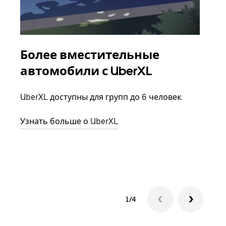
Более вместительные
Гр
автомобили с UberXL
Когд
семь
UberXL доступны для групп до 6 человек.
выбр
назн
Узнать больше о UberXL
Узна
1/4