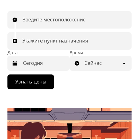
Введите местоположение
Укажите пункт назначения
Дата
Время
Сейчас
Нажмите
Узнать цены
стрелку
вниз,
чтобы
перейти
к
календарю
и
выбрать
дату.
Чтобы