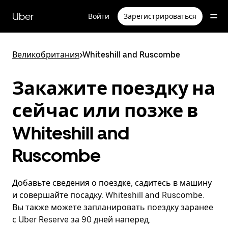
Пропустить
и
Uber
Войти
Зарегистрироваться
перейти
к
основному
содержимому
Великобритания
>
Whiteshill and Ruscombe
Закажите поездку на
сейчас или позже в
Whiteshill and
Ruscombe
Добавьте сведения о поездке, садитесь в машину
и совершайте посадку. Whiteshill and Ruscombe.
Вы также можете запланировать поездку заранее
с Uber Reserve за 90 дней наперед.