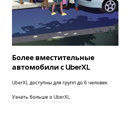
Более вместительные
Гр
автомобили с UberXL
Когд
семь
UberXL доступны для групп до 6 человек.
выбр
назн
Узнать больше о UberXL
Узна