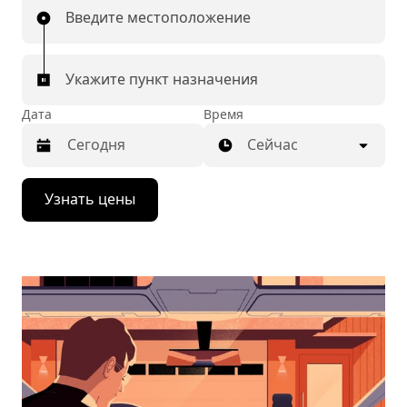
Введите местоположение
Укажите пункт назначения
Дата
Время
Сейчас
Нажмите
Узнать цены
стрелку
вниз,
чтобы
перейти
к
календарю
и
выбрать
дату.
Чтобы
закрыть
календарь,
нажмите