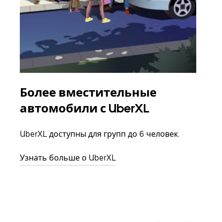
Более вместительные
Гр
автомобили с UberXL
Когд
семь
UberXL доступны для групп до 6 человек.
выбр
назн
Узнать больше о UberXL
Узна