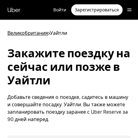
Пропустить
и
Uber
Войти
Зарегистрироваться
перейти
к
основному
содержимому
Великобритания
>
Уайтли
Закажите поездку на
сейчас или позже в
Уайтли
Добавьте сведения о поездке, садитесь в машину
и совершайте посадку. Уайтли. Вы также можете
запланировать поездку заранее с Uber Reserve за
90 дней наперед.