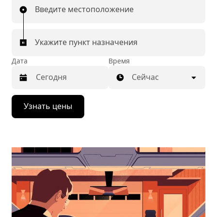
Введите местоположение
Укажите пункт назначения
Дата
Время
Сейчас
Нажмите
Узнать цены
стрелку
вниз,
чтобы
перейти
к
календарю
и
выбрать
дату.
Чтобы
закрыть
календарь,
нажмите