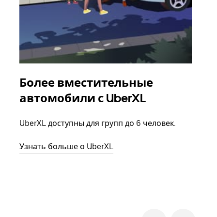
Более вместительные
Гр
автомобили с UberXL
Когд
семь
UberXL доступны для групп до 6 человек.
выбр
назн
Узнать больше о UberXL
Узна