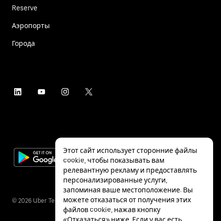
Reserve
Аэропорты
Города
Этот сайт использует сторонние файлы
cookie, чтобы показывать вам
релевантную рекламу и предоставлять
персонализированные услуги,
запоминая ваше местоположение. Вы
можете отказаться от получения этих
©
2026
Uber Technologies Inc.
файлов cookie, нажав кнопку
«Отказаться» ниже. Если у вас есть