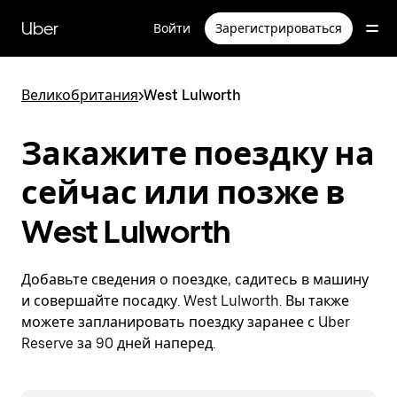
Пропустить
и
Uber
Войти
Зарегистрироваться
перейти
к
основному
содержимому
Великобритания
>
West Lulworth
Закажите поездку на
сейчас или позже в
West Lulworth
Добавьте сведения о поездке, садитесь в машину
и совершайте посадку. West Lulworth. Вы также
можете запланировать поездку заранее с Uber
Reserve за 90 дней наперед.