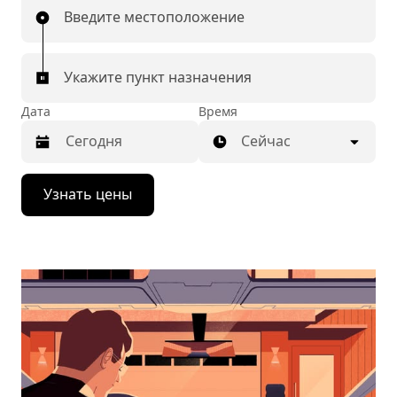
Введите местоположение
Укажите пункт назначения
Дата
Время
Сейчас
Нажмите
Узнать цены
стрелку
вниз,
чтобы
перейти
к
календарю
и
выбрать
дату.
Чтобы
закрыть
календарь,
нажмите