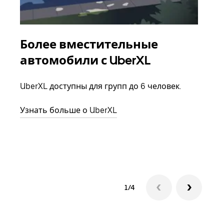
Более вместительные
Гр
автомобили с UberXL
Когд
семь
UberXL доступны для групп до 6 человек.
выбр
назн
Узнать больше о UberXL
Узна
1/4