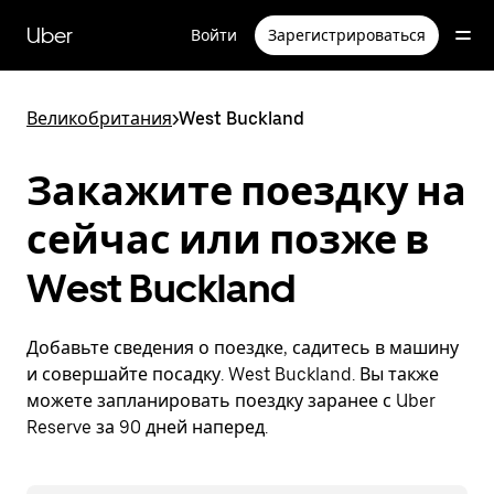
Пропустить
и
Uber
Войти
Зарегистрироваться
перейти
к
основному
содержимому
Великобритания
>
West Buckland
Закажите поездку на
сейчас или позже в
West Buckland
Добавьте сведения о поездке, садитесь в машину
и совершайте посадку. West Buckland. Вы также
можете запланировать поездку заранее с Uber
Reserve за 90 дней наперед.