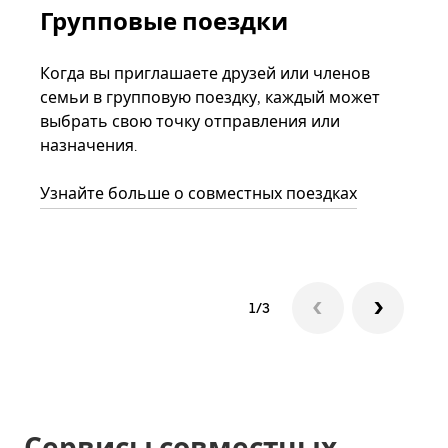
Групповые поездки
За
ав
Когда вы приглашаете друзей или членов
семьи в групповую поездку, каждый может
Если
выбрать свою точку отправления или
акка
назначения.
тре
нача
Узнайте больше о совместных поездках
сле
1/3