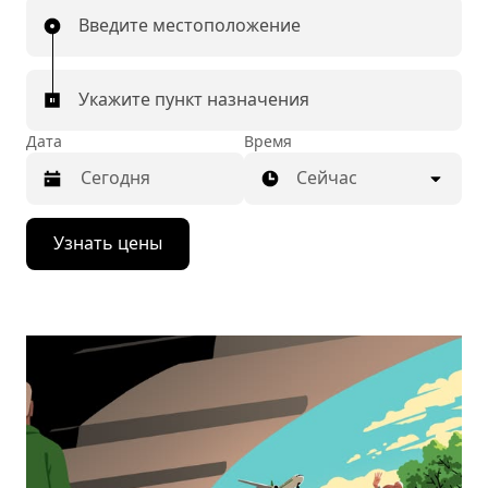
Введите местоположение
Укажите пункт назначения
Дата
Время
Сейчас
Нажмите
Узнать цены
стрелку
вниз,
чтобы
перейти
к
календарю
и
выбрать
дату.
Чтобы
закрыть
календарь,
нажмите