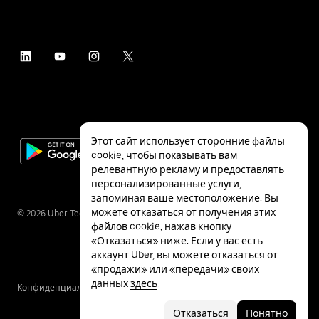
Этот сайт использует сторонние файлы
cookie, чтобы показывать вам
релевантную рекламу и предоставлять
персонализированные услуги,
запоминая ваше местоположение. Вы
можете отказаться от получения этих
©
2026
Uber Technologies Inc.
файлов cookie, нажав кнопку
«Отказаться» ниже. Если у вас есть
аккаунт Uber, вы можете отказаться от
«продажи» или «передачи» своих
данных
здесь
.
Конфиденциальность
Специальные
Условия
возможности
Отказаться
Понятно