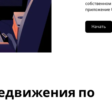
собственном 
приложение U
Начать
едвижения по