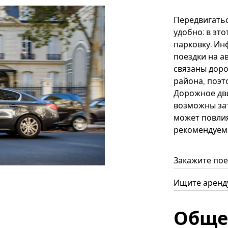
Передвигатьс
удобно: в эт
парковку. Ин
поездки на а
связаны доро
района, поэт
Дорожное дви
возможны зат
может повлия
рекомендуем
Закажите пое
Ищите аренду
Обще