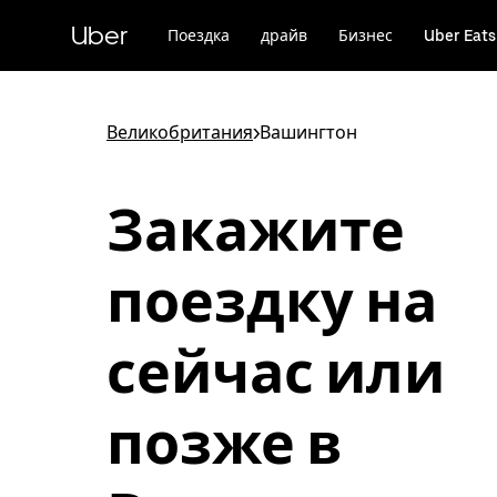
Пропустить
и
Uber
Поездка
драйв
Бизнес
Uber Eats
перейти
к
основному
содержимому
Великобритания
>
Вашингтон
Закажите
поездку на
сейчас или
позже в