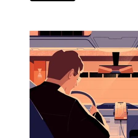
вниз,
чтобы
перейти
к
календарю
и
выбрать
дату.
Чтобы
закрыть
календарь,
нажмите
Esc.