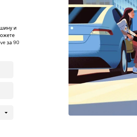
ашину и
можете
ve за 90