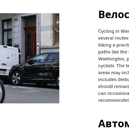
Вело
Cycling in Was
several routes
biking a pract
paths like the
Washington, p
cyclists. The 
areas may incl
includes dedic
should remain
can occasional
recommended f
Авто