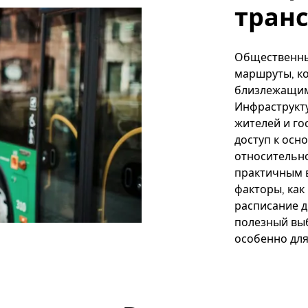
тран
Общественны
маршруты, ко
близлежащим
Инфраструкту
жителей и го
доступ к осн
относительно
практичным 
факторы, как
расписание 
полезный выб
особенно для