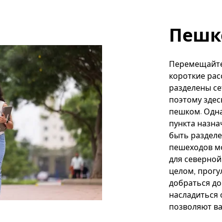
Пешк
Перемещайте
короткие рас
разделены се
поэтому здес
пешком. Одн
пункта назна
быть разделе
пешеходов мо
для северной
целом, прогу
добраться до
насладиться 
позволяют ва