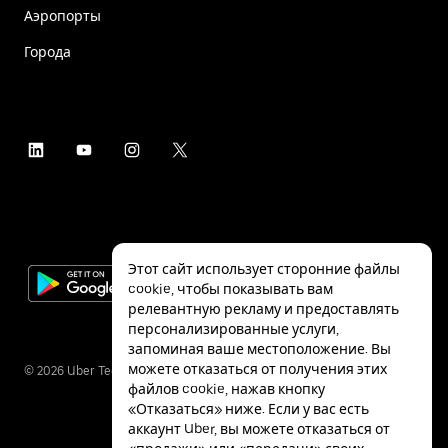
Аэропорты
Города
Этот сайт использует сторонние файлы
cookie, чтобы показывать вам
релевантную рекламу и предоставлять
персонализированные услуги,
запоминая ваше местоположение. Вы
можете отказаться от получения этих
©
2026
Uber Technologies Inc.
файлов cookie, нажав кнопку
«Отказаться» ниже. Если у вас есть
аккаунт Uber, вы можете отказаться от