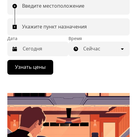
Введите местоположение
Укажите пункт назначения
Дата
Время
Сейчас
Нажмите
Узнать цены
стрелку
вниз,
чтобы
перейти
к
календарю
и
выбрать
дату.
Чтобы
закрыть
календарь,
нажмите