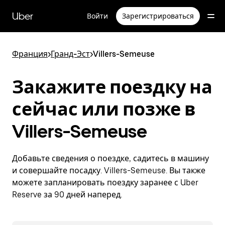
Пропустить
и
Uber
Войти
Зарегистрироваться
перейти
к
основному
содержимому
Франция
>
Гранд-Эст
>
Villers-Semeuse
Закажите поездку на
сейчас или позже в
Villers-Semeuse
Добавьте сведения о поездке, садитесь в машину
и совершайте посадку. Villers-Semeuse. Вы также
можете запланировать поездку заранее с Uber
Reserve за 90 дней наперед.