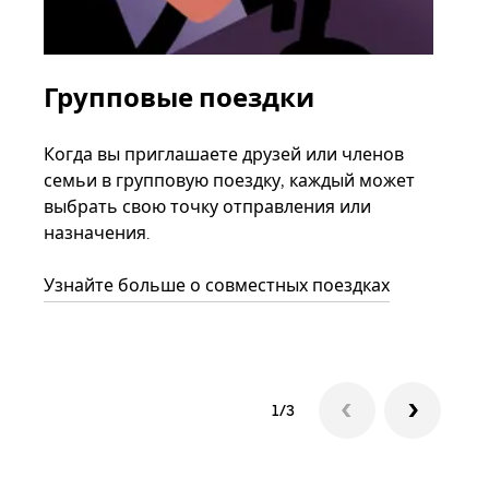
Групповые поездки
За
ав
Когда вы приглашаете друзей или членов
семьи в групповую поездку, каждый может
Если
выбрать свою точку отправления или
акка
назначения.
тре
нача
Узнайте больше о совместных поездках
сле
1/3